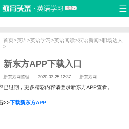
北京
首页
口语
听力
语法
写作
词汇
原创
热门推荐
首页
>
英语
>
英语学习
>
英语阅读
>
双语新闻
>
职场达人
双语新闻
口译翻译
职场英语
娱乐英语
少儿英语
>
流行语
新概念
新东方APP下载入口
新东方网整理
2020-03-25 12:37
新东方网
容已过期，更多精彩内容请登录新东方APP查看。
击>>
下载新东方APP