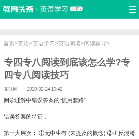
北京
首页
口语
听力
语法
写作
词汇
原创
热门推荐
首页
>
英语
>
英语学习
>
英语阅读
>
阅读辅导
>
双语新闻
口译翻译
职场英语
娱乐英语
少儿英语
专四专八阅读到底该怎么学?专
流行语
新概念
四专八阅读技巧
互联网
2020-02-24 10:42
读理解中错误答案的“惯用套路”
误答案的特征：
一大层次： ①无中生有 (未提及的概念) ②正反混淆