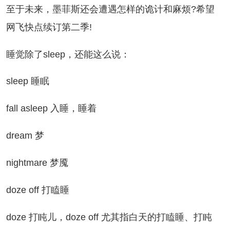
于未来，墨菲斯还会遭遇怎样的诡计和麻烦?希望
网飞快点续订第二季!
觉除了sleep，还能这么说：
leep 睡眠
all asleep 入睡，睡着
ream 梦
ightmare 梦魇
oze off 打瞌睡
oze 打盹儿，doze off 尤其指白天的打瞌睡、打盹