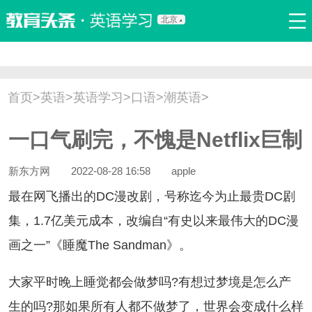
北京
首页
口语
听力
语法
写作
词汇
原创
热门推荐
首页
>
英语
>
英语学习
>
口语
>
潮英语
>
双语新闻
口译翻译
职场英语
娱乐英语
少儿英语
一口气刷完，不愧是Netflix巨制
流行语
新概念
新东方网
2022-08-28 16:58
apple
在网飞播出的DC漫改剧，号称迄今为止最贵DC剧
集，1.7亿美元成本，改编自“有史以来最伟大的DC漫
画之一”《睡魔The Sandman》。
家平时晚上睡觉都会做梦吗?有想过梦境是怎么产
生的吗?那如果所有人都不做梦了，世界会变成什么样