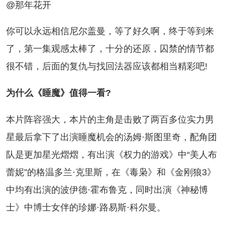
@那年花开
可以永远相信尼尔盖曼，等了好久啊，终于等到来
了，第一集观感太棒了，十分的还原，囚禁的情节都
很不错，后面的复仇与找回法器应该都相当精彩吧!
什么《睡魔》值得一看?
片阵容强大，本片的主角是击败了两百多位实力男
星最后拿下了出演睡魔机会的汤姆·斯图里奇，配角团
队是更加星光熠熠，有出演《权力的游戏》中“美人布
蕾妮”的格温多兰·克里斯，在《毒枭》和《金刚狼3》
中均有出演的波伊德·霍布鲁克，同时出演《神秘博
士》中博士女伴的珍娜·路易斯·科尔曼。