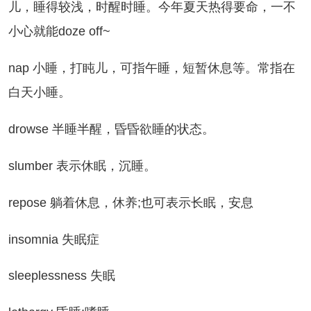
儿，睡得较浅，时醒时睡。今年夏天热得要命，一不
小心就能doze off~
ap 小睡，打盹儿，可指午睡，短暂休息等。常指在
白天小睡。
rowse 半睡半醒，昏昏欲睡的状态。
lumber 表示休眠，沉睡。
epose 躺着休息，休养;也可表示长眠，安息
nsomnia 失眠症
eeplessness 失眠