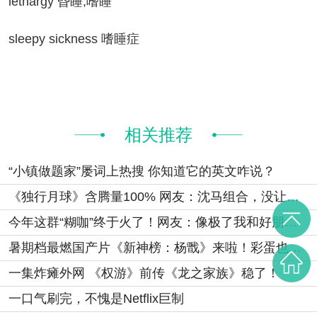
ethargy 昏睡;嗜睡
eepy sickness 嗜睡症
相关推荐
“小镇做题家”屡词上热搜 你知道它的英文咋说？
《独行月球》含腾量100% 网友：沈马组合，没让人失望！
今年这群“糊咖”终于火了！网友：像极了我和好朋友一起作天作地的亚子
暑期档最燃国产片《新神榜：杨戬》来啦！彩蛋也如期而至
一集炸瘫外网 《权游》前传《龙之家族》稳了！
一口气刷完，不愧是Netflix巨制