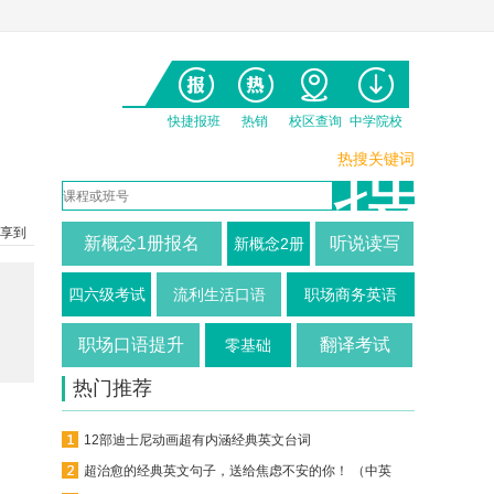
快捷报班
热销
校区查询
中学院校
热搜关键词
享到
新概念1册报名
听说读写
新概念2册
四六级考试
流利生活口语
职场商务英语
职场口语提升
翻译考试
零基础
热门推荐
12部迪士尼动画超有内涵经典英文台词
超治愈的经典英文句子，送给焦虑不安的你！ （中英对照）