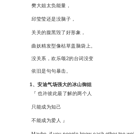
樊大姐太负能量，
邱莹莹还是没脑子，
关关的腹黑毁了好形象，
曲妖精发型像枯草盖脑袋上。
没关系，欢乐颂2的台词没变
依旧是句句暴击。
1、安迪气场强大的冰山御姐
『 也许彼此最了解的两个人
只能成为知己
不能成为爱人 』
Maybe, if you people know each other too wel