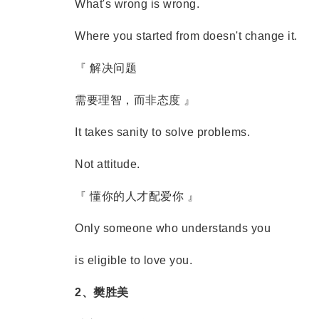
What's wrong is wrong.
Where you started from doesn't change it.
『 解决问题
需要理智，而非态度 』
It takes sanity to solve problems.
Not attitude.
『 懂你的人才配爱你 』
Only someone who understands you
is eligible to love you.
2、樊胜美