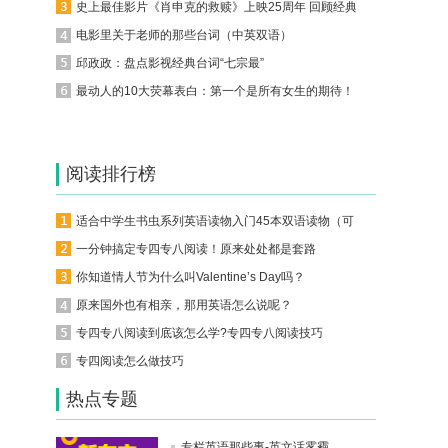
史上最佳影片《肖申克的救赎》上映25周年 回顾经典台词（中英双语）
电影里关于老师的那些台词（中英双语）
邱政政：盘点影视经典台词“七宗最”
最动人的10大荧幕表白：第一个是所有女生的期待！
阅读排行榜
适合中学生书虫系列英语读物入门45本双语读物（可下载）
一分钟搞定专四专八阅读！原来处处都是套路
你知道情人节为什么叫Valentine’s Day吗？
原来国外也有相亲，那用英语怎么说呢？
专四专八阅读到底该怎么学?专四专八阅读技巧
专四阅读怎么做技巧
热点专题
专栏英语那些事-英文话雾霾