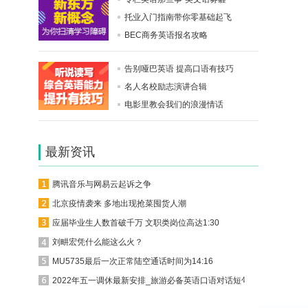
托业入门指南带你零基础起飞
BEC商务英语报名攻略
告别哑巴英语 提高口语有技巧
名人名校励志演讲合辑
电影里教会我们的浪漫情话
最新资讯
腾讯音乐与网易云起诉之争
北京疫情袭来 多地出现抢菜囤货人潮
应届毕业生人数首破千万 文职类岗位高达1:30
刘畊宏凭什么能这么火？
MU5735最后一次正常陆空通话时间为14:16
2022年五一调休最新安排_旅游必备英语口语对话短句