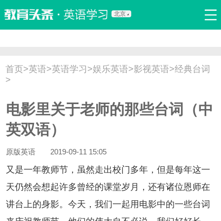
北京
首页
口语
听力
语法
写作
词汇
原创
热门推荐
首页
>
英语
>
英语学习
>
娱乐英语
>
影视英语
>
经典台词
双语新闻
口译翻译
职场英语
娱乐英语
少儿英语
>
流行语
新概念
电影里关于老师的那些台词（中
英双语）
原版英语
2019-09-11 15:05
是一年教师节，虽然走出校门多年，但是每年这一
天仍然会想起许多曾经的课堂岁月，还有诸位恩师在
讲台上的身影。今天，我们一起用电影中的一些台词