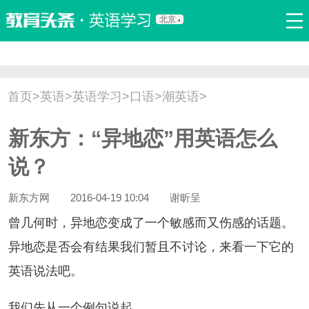
北京
首页
口语
听力
语法
写作
词汇
原创
热门推荐
首页
>
英语
>
英语学习
>
口语
>
潮英语
>
双语新闻
口译翻译
职场英语
娱乐英语
少儿英语
新东方：“异地恋”用英语怎么
流行语
新概念
说？
新东方网
2016-04-19 10:04
谢昕呈
几何时，异地恋变成了一个敏感而又伤感的话题。
异地恋是否会有结果我们暂且不讨论，来看一下它的
英语说法吧。
们先从一个例句说起。