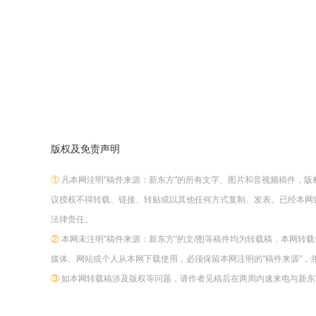
版权及免责声明
①
凡本网注明"稿件来源：新东方"的所有文字、图片和音视频稿件，
议授权不得转载、链接、转贴或以其他任何方式复制、发表。已经本网
法律责任。
②
本网未注明"稿件来源：新东方"的文/图等稿件均为转载稿，本网转
媒体、网站或个人从本网下载使用，必须保留本网注明的"稿件来源"，
③
如本网转载稿涉及版权等问题，请作者见稿后在两周内速来电与新东方网联