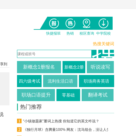
快捷报班
热销
校区查询
中学院校
热搜关键词
享到
新概念1册报名
听说读写
新概念2册
四六级考试
流利生活口语
职场商务英语
职场口语提升
翻译考试
零基础
热门推荐
说
“小镇做题家”屡词上热搜 你知道它的英文咋说？
《独行月球》含腾量100% 网友：沈马组合，没让人失望！