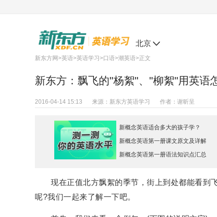
北京
新东方网
>
英语
>
英语学习
>
口语
>
潮英语
>正文
新东方：飘飞的"杨絮"、"柳絮"用英语
2016-04-14 15:13
来源：
新东方英语学习
作者：
谢昕呈
新概念英语适合多大的孩子学？
新概念英语第一册课文原文及详解
新概念英语第一册语法知识点汇总
现在正值北方飘絮的季节，街上到处都能看到飞絮
呢?我们一起来了解一下吧。