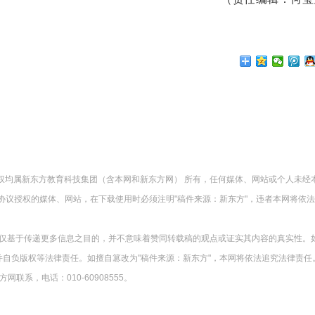
版权均属新东方教育科技集团（含本网和新东方网） 所有，任何媒体、网站或个人未经
协议授权的媒体、网站，在下载使用时必须注明"稿件来源：新东方"，违者本网将依
载仅基于传递更多信息之目的，并不意味着赞同转载稿的观点或证实其内容的真实性。
并自负版权等法律责任。如擅自篡改为"稿件来源：新东方"，本网将依法追究法律责任
系，电话：010-60908555。