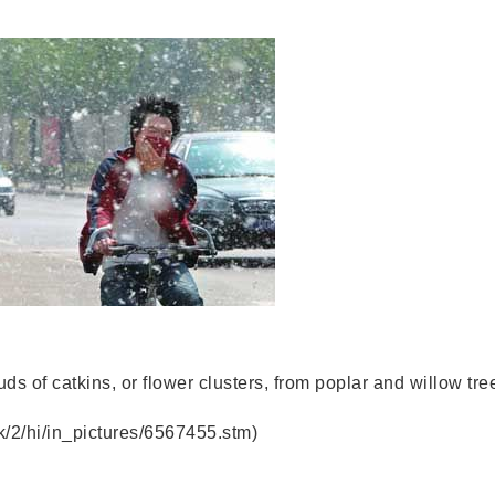
 catkins, or flower clusters, from poplar and willow tre
/in_pictures/6567455.stm)