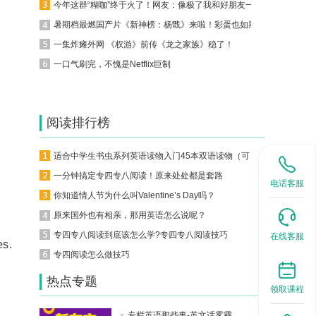
今年这群“糊咖”终于火了！网友：像极了我和好朋友一起作天作地的亚子
暑期档最燃国产片《新神榜：杨戬》来啦！彩蛋也如期而至
一集炸瘫外网 《权游》前传《龙之家族》稳了！
一口气刷完，不愧是Netflix巨制
阅读排行榜
适合中学生书虫系列英语读物入门45本双语读物（可下载）
一分钟搞定专四专八阅读！原来处处都是套路
电话客服
你知道情人节为什么叫Valentine’s Day吗？
原来国外也有相亲，那用英语怎么说呢？
专四专八阅读到底该怎么学?专四专八阅读技巧
在线客服
es.
专四阅读怎么做技巧
热点专题
领取课程
专栏英语那些事-英文话雾霾