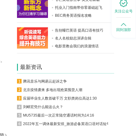
托业入门指南带你零基础起飞
关注公众号
BEC商务英语报名攻略
回到顶部
告别哑巴英语 提高口语有技巧
名人名校励志演讲合辑
电影里教会我们的浪漫情话
任。
最新资讯
腾讯音乐与网易云起诉之争
北京疫情袭来 多地出现抢菜囤货人潮
应届毕业生人数首破千万 文职类岗位高达1:30
刘畊宏凭什么能这么火？
MU5735最后一次正常陆空通话时间为14:16
2022年五一调休最新安排_旅游必备英语口语对话短句
莹）