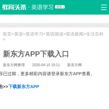
北京
首页
口语
听力
语法
写作
词汇
原创
热门推荐
首页
>
英语
>
英语学习
>
英语阅读
>
双语新闻
>
生活百科
双语新闻
口译翻译
职场英语
娱乐英语
少儿英语
>
流行语
新概念
新东方APP下载入口
新东方网整理
2020-04-15 15:11
新东方网
容已过期，更多精彩内容请登录新东方APP查看。
击>>
下载新东方APP