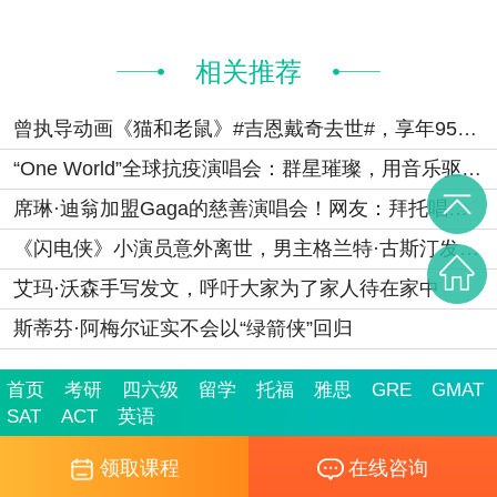
相关推荐
曾执导动画《猫和老鼠》#吉恩戴奇去世#，享年95岁！
“One World”全球抗疫演唱会：群星璀璨，用音乐驱散阴霾
席琳·迪翁加盟Gaga的慈善演唱会！网友：拜托唱《我心永恒》
《闪电侠》小演员意外离世，男主格兰特·古斯汀发文悼念
艾玛·沃森手写发文，呼吁大家为了家人待在家中
斯蒂芬·阿梅尔证实不会以“绿箭侠”回归
首页
考研
四六级
留学
托福
雅思
GRE
GMAT
SAT
ACT
英语
领取课程
在线咨询