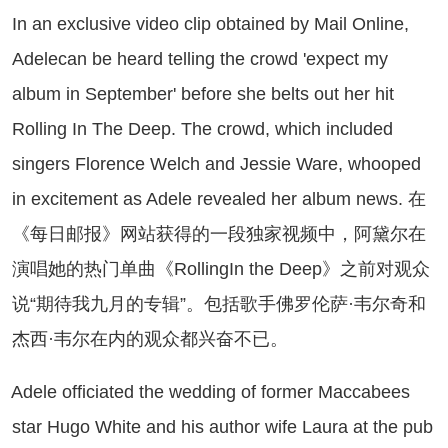
 an exclusive video clip obtained by Mail Online,
Adelecan be heard telling the crowd 'expect my
album in September' before she belts out her hit
Rolling In The Deep. The crowd, which included
singers Florence Welch and Jessie Ware, whooped
in excitement as Adele revealed her album news. 在
《每日邮报》网站获得的一段独家视频中，阿黛尔在
演唱她的热门单曲《RollingIn the Deep》之前对观众
说“期待我九月的专辑”。包括歌手佛罗伦萨·韦尔奇和
杰西·韦尔在内的观众都兴奋不已。
ele officiated the wedding of former Maccabees
star Hugo White and his author wife Laura at the pub