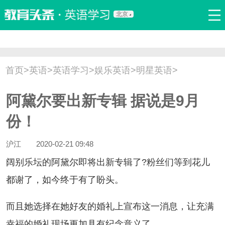
北京
首页
口语
听力
语法
写作
词汇
原创
热门推荐
首页
>
英语
>
英语学习
>
娱乐英语
>
明星英语
>
双语新闻
口译翻译
职场英语
娱乐英语
少儿英语
阿黛尔要出新专辑 据说是9月
流行语
新概念
份！
沪江
2020-02-21 09:48
别乐坛的阿黛尔即将出新专辑了?粉丝们等到花儿
都谢了，如今终于有了盼头。
且她选择在她好友的婚礼上宣布这一消息，让充满
幸福的婚礼现场更加具有纪念意义了。