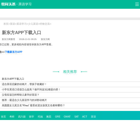
首页
口语
听力
语法
写作
词汇
原创
热门推荐
双语新闻
口译翻译
职场英语
娱乐英语
少儿英语
流行语
新概念
首页
>
英语
>
英语学习
>
少儿英语
>
经验交流
>
新东方APP下载入口
新东方网整理
2018-11-01 09:25
新东方网
容已过期，更多精彩内容请登录新东方APP查看。
击>>
下载新东方APP
相关推荐
新东方APP下载入口
适合英语启蒙的动画片，替孩子收藏好！
小学生英语口语该怎么提高？做不到这3点都是白搭！
父母应该怎样帮助儿童学好英语？
推荐：最适合少儿英语学习的10部动画片
高圆圆女儿英文名“Rhea” 最受欢迎女孩英文名都有哪些？
首页
考研
四六级
留学
托福
雅思
GRE
GMAT
SAT
ACT
英语