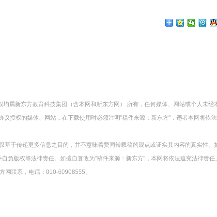
版权均属新东方教育科技集团（含本网和新东方网） 所有，任何媒体、网站或个人未经
协议授权的媒体、网站，在下载使用时必须注明"稿件来源：新东方"，违者本网将依
载仅基于传递更多信息之目的，并不意味着赞同转载稿的观点或证实其内容的真实性。
并自负版权等法律责任。如擅自篡改为"稿件来源：新东方"，本网将依法追究法律责任
系，电话：010-60908555。