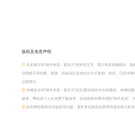
版权及免责声明
①
凡本网注明"稿件来源：新东方"的所有文字、图片和音视频稿件，
议授权不得转载、链接、转贴或以其他任何方式复制、发表。已经本网
法律责任。
②
本网未注明"稿件来源：新东方"的文/图等稿件均为转载稿，本网转
媒体、网站或个人从本网下载使用，必须保留本网注明的"稿件来源"，
③
如本网转载稿涉及版权等问题，请作者见稿后在两周内速来电与新东方网联