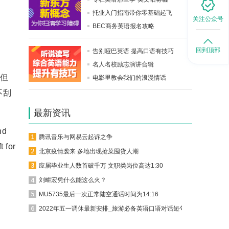
托业入门指南带你零基础起飞
关注公众号
BEC商务英语报名攻略
回到顶部
告别哑巴英语 提高口语有技巧
名人名校励志演讲合辑
但
电影里教会我们的浪漫情话
不刮
最新资讯
nd
腾讯音乐与网易云起诉之争
t for
北京疫情袭来 多地出现抢菜囤货人潮
应届毕业生人数首破千万 文职类岗位高达1:30
刘畊宏凭什么能这么火？
MU5735最后一次正常陆空通话时间为14:16
2022年五一调休最新安排_旅游必备英语口语对话短句