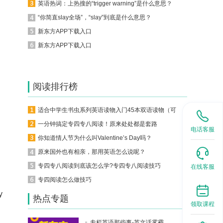
英语热词：上热搜的“trigger warning”是什么意思？
“你简直slay全场”，“slay”到底是什么意思？
新东方APP下载入口
新东方APP下载入口
阅读排行榜
适合中学生书虫系列英语读物入门45本双语读物（可下载）
一分钟搞定专四专八阅读！原来处处都是套路
电话客服
你知道情人节为什么叫Valentine’s Day吗？
原来国外也有相亲，那用英语怎么说呢？
专四专八阅读到底该怎么学?专四专八阅读技巧
在线客服
专四阅读怎么做技巧
y
热点专题
领取课程
专栏英语那些事-英文话雾霾