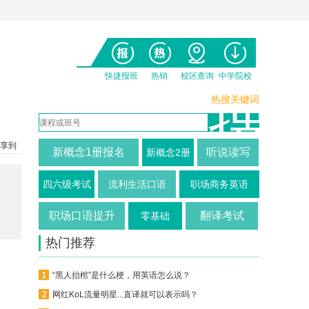
快捷报班
热销
校区查询
中学院校
热搜关键词
享到
新概念1册报名
听说读写
新概念2册
四六级考试
流利生活口语
职场商务英语
职场口语提升
翻译考试
零基础
热门推荐
“黑人抬棺”是什么梗，用英语怎么说？
网红KoL流量明星...直译就可以表示吗？