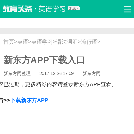
北京
首页
口语
听力
语法
写作
词汇
原创
热门推荐
首页
>
英语
>
英语学习
>
语法词汇
>
流行语
>
双语新闻
口译翻译
职场英语
娱乐英语
少儿英语
新东方APP下载入口
流行语
新概念
新东方网整理
2017-12-26 17:09
新东方网
容已过期，更多精彩内容请登录新东方APP查看。
击>>
下载新东方APP