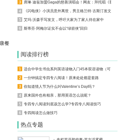
席琳·迪翁加盟Gaga的慈善演唱会！网友：拜托唱《我心永恒》
《闪电侠》小演员意外离世，男主格兰特·古斯汀发文悼念
艾玛·沃森手写发文，呼吁大家为了家人待在家中
斯蒂芬·阿梅尔证实不会以“绿箭侠”回归
健康餐
阅读排行榜
适合中学生书虫系列英语读物入门45本双语读物（可下载）
一分钟搞定专四专八阅读！原来处处都是套路
你知道情人节为什么叫Valentine’s Day吗？
原来国外也有相亲，那用英语怎么说呢？
专四专八阅读到底该怎么学?专四专八阅读技巧
专四阅读怎么做技巧
热点专题
专栏英语那些事-英文话雾霾