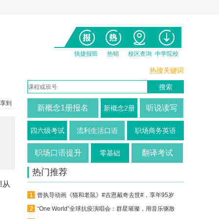
快捷报班
热销
校区查询
中学院校
热搜关键词
享到
新概念1册报名
听说读写
新概念2册
四六级考试
流利生活口语
职场商务英语
职场口语提升
翻译考试
零基础
热门推荐
!从
曾执导动画《猫和老鼠》#吉恩戴奇去世#，享年95岁！
“One World”全球抗疫演唱会：群星璀璨，用音乐驱散阴霾