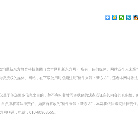
版权均属新东方教育科技集团（含本网和新东方网） 所有，任何媒体、网站或个人未经
协议授权的媒体、网站，在下载使用时必须注明"稿件来源：新东方"，违者本网将依
载仅基于传递更多信息之目的，并不意味着赞同转载稿的观点或证实其内容的真实性。
并自负版权等法律责任。如擅自篡改为"稿件来源：新东方"，本网将依法追究法律责任
系，电话：010-60908555。