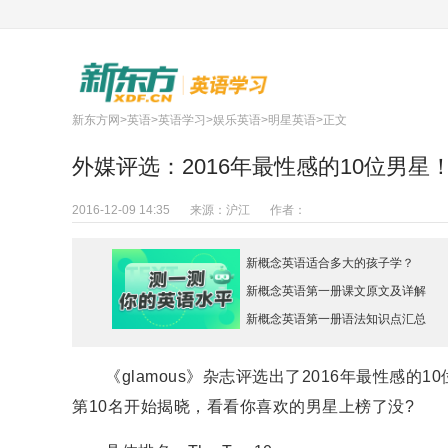
新东方网
>
英语
>
英语学习
>
娱乐英语
>
明星英语
>正文
外媒评选：2016年最性感的10位男星
2016-12-09 14:35
来源：
沪江
作者：
新概念英语适合多大的孩子学？
新概念英语第一册课文原文及详解
新概念英语第一册语法知识点汇总
《glamous》杂志评选出了2016年最性感的
第10名开始揭晓，看看你喜欢的男星上榜了没?