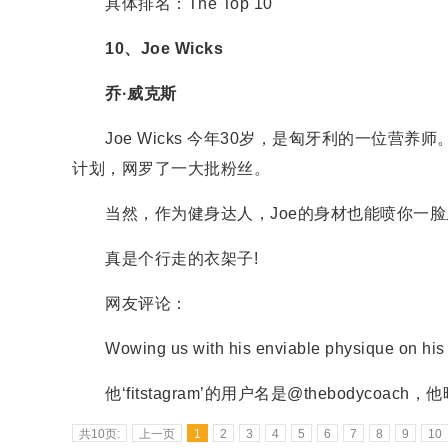
具体排名：The Top 10
10、
Joe Wicks
乔·威克斯
Joe Wicks 今年30岁，是匈牙利的一位营养师
计划，网罗了一大批粉丝。
当然，作为健身达人，Joe的身材也能喷你一脸血
真是个行走的衣架子!
网友评论：
Wowing us with his enviable physique on his ‘
他‘fitstagram’的用户名是@thebodyco
共10页:
上一页
1
2
3
4
5
6
7
8
9
10