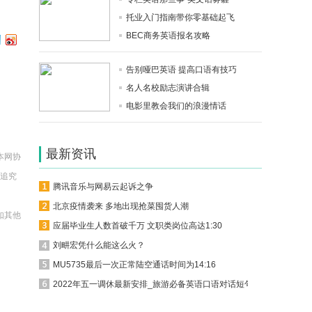
托业入门指南带你零基础起飞
BEC商务英语报名攻略
告别哑巴英语 提高口语有技巧
名人名校励志演讲合辑
电影里教会我们的浪漫情话
最新资讯
本网协
法追究
腾讯音乐与网易云起诉之争
北京疫情袭来 多地出现抢菜囤货人潮
如其他
应届毕业生人数首破千万 文职类岗位高达1:30
。
刘畊宏凭什么能这么火？
MU5735最后一次正常陆空通话时间为14:16
2022年五一调休最新安排_旅游必备英语口语对话短句