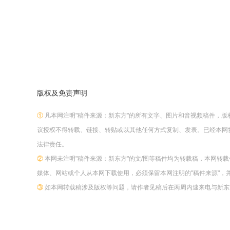
版权及免责声明
①
凡本网注明"稿件来源：新东方"的所有文字、图片和音视频稿件，
议授权不得转载、链接、转贴或以其他任何方式复制、发表。已经本网
法律责任。
②
本网未注明"稿件来源：新东方"的文/图等稿件均为转载稿，本网转
媒体、网站或个人从本网下载使用，必须保留本网注明的"稿件来源"，
③
如本网转载稿涉及版权等问题，请作者见稿后在两周内速来电与新东方网联