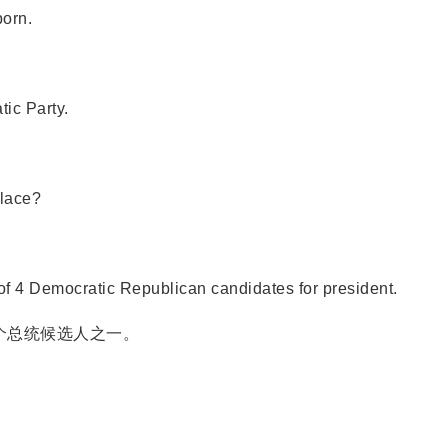
orn.
tic Party.
place?
 Democratic Republican candidates for president.
个总统候选人之一。