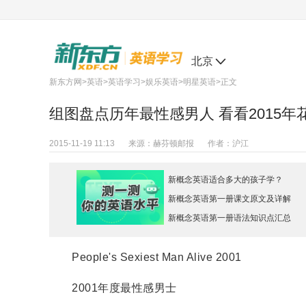
北京
新东方网
>
英语
>
英语学习
>
娱乐英语
>
明星英语
>正文
组图盘点历年最性感男人 看看2015年
2015-11-19 11:13
来源：
赫芬顿邮报
作者：
沪江
新概念英语适合多大的孩子学？
新概念英语第一册课文原文及详解
新概念英语第一册语法知识点汇总
People's Sexiest Man Alive 2001
2001年度最性感男士