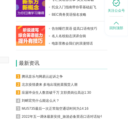
。
托业入门指南带你零基础起飞
关注公众号
BEC商务英语报名攻略
回到顶部
告别哑巴英语 提高口语有技巧
名人名校励志演讲合辑
电影里教会我们的浪漫情话
最新资讯
腾讯音乐与网易云起诉之争
北京疫情袭来 多地出现抢菜囤货人潮
应届毕业生人数首破千万 文职类岗位高达1:30
刘畊宏凭什么能这么火？
MU5735最后一次正常陆空通话时间为14:16
2022年五一调休最新安排_旅游必备英语口语对话短句