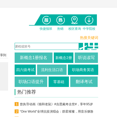
快捷报班
热销
校区查询
中学院校
热搜关键词
享到
新概念1册报名
听说读写
新概念2册
四六级考试
流利生活口语
职场商务英语
职场口语提升
翻译考试
零基础
热门推荐
曾执导动画《猫和老鼠》#吉恩戴奇去世#，享年95岁！
“One World”全球抗疫演唱会：群星璀璨，用音乐驱散阴霾