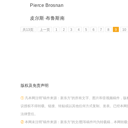
Pierce Brosnan
皮尔斯·布鲁斯南
共13页:
上一页
1
2
3
4
5
6
7
8
9
10
版权及免责声明
①
凡本网注明"稿件来源：新东方"的所有文字、图片和音视频稿件，
议授权不得转载、链接、转贴或以其他任何方式复制、发表。已经本网
法律责任。
②
本网未注明"稿件来源：新东方"的文/图等稿件均为转载稿，本网转