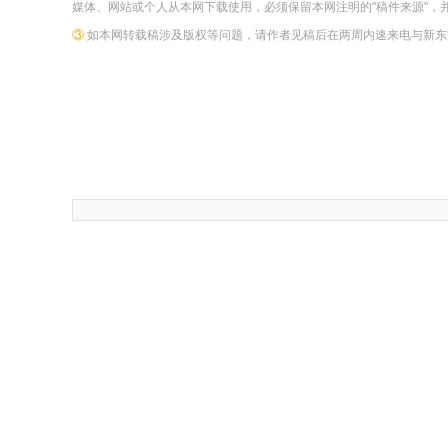
媒体、网站或个人从本网下载使用，必须保留本网注明的"稿件来源"，
③
如本网转载稿涉及版权等问题，请作者见稿后在两周内速来电与新东方网联