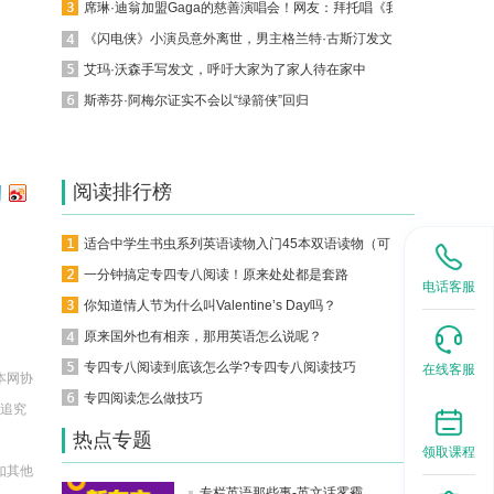
席琳·迪翁加盟Gaga的慈善演唱会！网友：拜托唱《我心永恒》
《闪电侠》小演员意外离世，男主格兰特·古斯汀发文悼念
艾玛·沃森手写发文，呼吁大家为了家人待在家中
斯蒂芬·阿梅尔证实不会以“绿箭侠”回归
阅读排行榜
适合中学生书虫系列英语读物入门45本双语读物（可下载）
一分钟搞定专四专八阅读！原来处处都是套路
电话客服
你知道情人节为什么叫Valentine’s Day吗？
原来国外也有相亲，那用英语怎么说呢？
专四专八阅读到底该怎么学?专四专八阅读技巧
在线客服
本网协
专四阅读怎么做技巧
法追究
热点专题
领取课程
如其他
专栏英语那些事-英文话雾霾