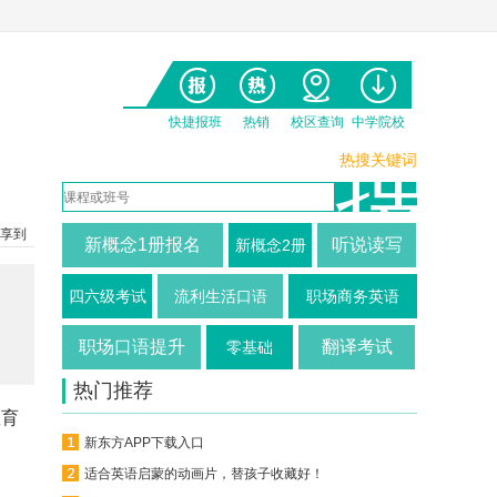
快捷报班
热销
校区查询
中学院校
热搜关键词
享到
新概念1册报名
听说读写
新概念2册
四六级考试
流利生活口语
职场商务英语
职场口语提升
翻译考试
零基础
热门推荐
教育
新东方APP下载入口
适合英语启蒙的动画片，替孩子收藏好！