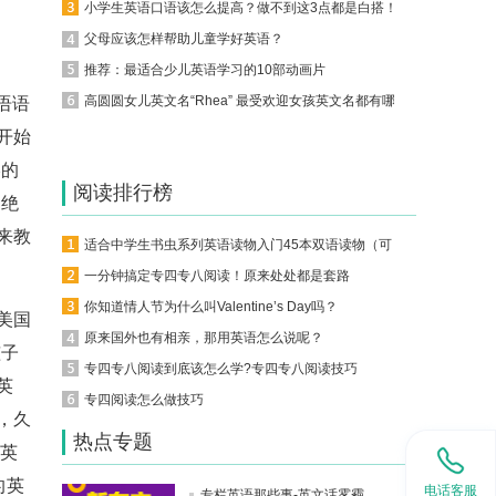
小学生英语口语该怎么提高？做不到这3点都是白搭！
父母应该怎样帮助儿童学好英语？
推荐：最适合少儿英语学习的10部动画片
高圆圆女儿英文名“Rhea” 最受欢迎女孩英文名都有哪些？
语语
开始
港的
阅读排行榜
是绝
来教
适合中学生书虫系列英语读物入门45本双语读物（可下载）
。
一分钟搞定专四专八阅读！原来处处都是套路
你知道情人节为什么叫Valentine’s Day吗？
美国
原来国外也有相亲，那用英语怎么说呢？
孩子
专四专八阅读到底该怎么学?专四专八阅读技巧
英
专四阅读怎么做技巧
，久
热点专题
作英
的英
电话客服
专栏英语那些事-英文话雾霾