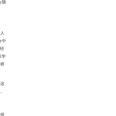
会随
个人
办中
财经
织学
老师
。这
力。
有很