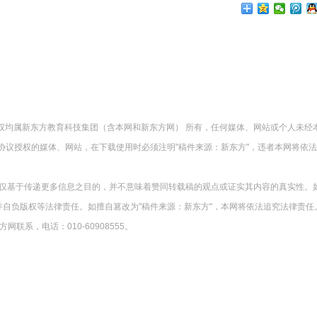
版权均属新东方教育科技集团（含本网和新东方网） 所有，任何媒体、网站或个人未经
协议授权的媒体、网站，在下载使用时必须注明"稿件来源：新东方"，违者本网将依
载仅基于传递更多信息之目的，并不意味着赞同转载稿的观点或证实其内容的真实性。
并自负版权等法律责任。如擅自篡改为"稿件来源：新东方"，本网将依法追究法律责任
系，电话：010-60908555。