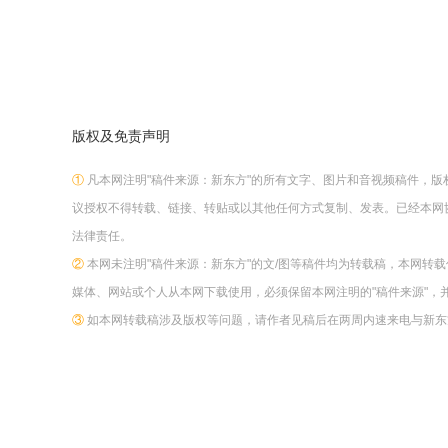
版权及免责声明
①
凡本网注明"稿件来源：新东方"的所有文字、图片和音视频稿件，
议授权不得转载、链接、转贴或以其他任何方式复制、发表。已经本网
法律责任。
②
本网未注明"稿件来源：新东方"的文/图等稿件均为转载稿，本网转
媒体、网站或个人从本网下载使用，必须保留本网注明的"稿件来源"，
③
如本网转载稿涉及版权等问题，请作者见稿后在两周内速来电与新东方网联