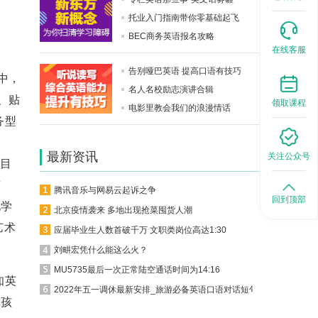
托业入门指南带你零基础起飞
BEC商务英语报名攻略
在线客服
告别哑巴英语 提高口语有技巧
中，
名人名校励志演讲合辑
、贴
领取课程
电影里教会我们的浪漫情话
务型
最新资讯
关注公众号
务目
英
腾讯音乐与网易云起诉之争
回到顶部
化学
北京疫情袭来 多地出现抢菜囤货人潮
艺术
应届毕业生人数首破千万 文职类岗位高达1:30
刘畊宏凭什么能这么火？
MU5735最后一次正常陆空通话时间为14:16
知英
2022年五一调休最新安排_旅游必备英语口语对话短句
障孩