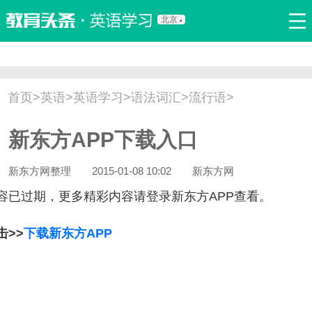
北京
首页
口语
听力
语法
写作
词汇
原创
热门推荐
首页
>
英语
>
英语学习
>
语法词汇
>
流行语
>
双语新闻
口译翻译
职场英语
娱乐英语
少儿英语
新东方APP下载入口
流行语
新概念
新东方网整理
2015-01-08 10:02
新东方网
容已过期，更多精彩内容请登录新东方APP查看。
击>>
下载新东方APP