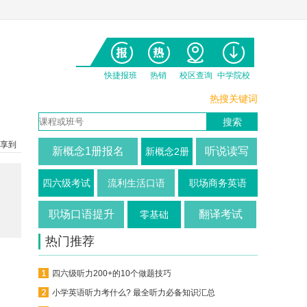
快捷报班
热销
校区查询
中学院校
热搜关键词
享到
新概念1册报名
听说读写
新概念2册
四六级考试
流利生活口语
职场商务英语
职场口语提升
翻译考试
零基础
热门推荐
四六级听力200+的10个做题技巧
小学英语听力考什么? 最全听力必备知识汇总