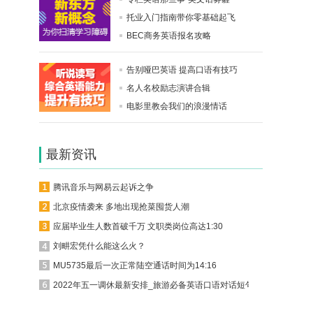
托业入门指南带你零基础起飞
BEC商务英语报名攻略
告别哑巴英语 提高口语有技巧
名人名校励志演讲合辑
电影里教会我们的浪漫情话
最新资讯
腾讯音乐与网易云起诉之争
北京疫情袭来 多地出现抢菜囤货人潮
应届毕业生人数首破千万 文职类岗位高达1:30
刘畊宏凭什么能这么火？
MU5735最后一次正常陆空通话时间为14:16
2022年五一调休最新安排_旅游必备英语口语对话短句