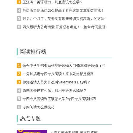
王江涛：英语听力，到底应该怎么学？
英语听力到底该怎么提高？看完这篇文章受益匪浅！
最后几个月了，英专党有哪些可切实提高听力的方法？
四六级听力备考锦囊 开篇必有考点！（附常考同意替换词）
阅读排行榜
适合中学生书虫系列英语读物入门45本双语读物（可下载）
一分钟搞定专四专八阅读！原来处处都是套路
你知道情人节为什么叫Valentine’s Day吗？
原来国外也有相亲，那用英语怎么说呢？
专四专八阅读到底该怎么学?专四专八阅读技巧
专四阅读怎么做技巧
热点专题
专栏英语那些事-英文话雾霾