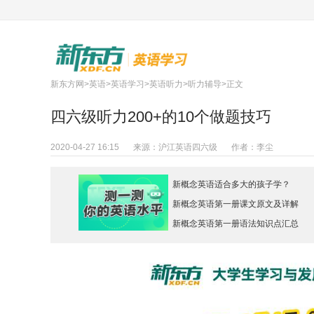
新东方网
>
英语
>
英语学习
>
英语听力
>
听力辅导
>正文
四六级听力200+的10个做题技巧
2020-04-27 16:15
来源：
沪江英语四六级
作者：
李尘
新概念英语适合多大的孩子学？
新概念英语第一册课文原文及详解
新概念英语第一册语法知识点汇总