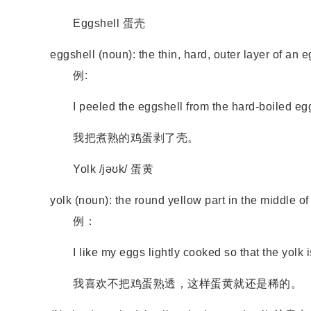
Eggshell 蛋壳
eggshell (noun): the thin, hard, outer layer
例:
I peeled the eggshell from the hard-boiled eg
我把煮熟的鸡蛋剥了壳。
Yolk /jəʊk/ 蛋黄
yolk (noun): the round yellow part in the 
例：
I like my eggs lightly cooked so that the yolk is 
我喜欢不把鸡蛋熟透，这样蛋黄就还是稀的。