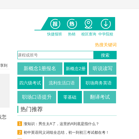
快捷报班
热销
校区查询
中学院校
热搜关键词
享到
新概念1册报名
听说读写
新概念2册
四六级考试
流利生活口语
职场商务英语
职场口语提升
翻译考试
零基础
热门推荐
该怎
涨知识：男生太A了，这里的A到底是指什么？
初中英语同义词组全总结，初一到初三考试都在考！