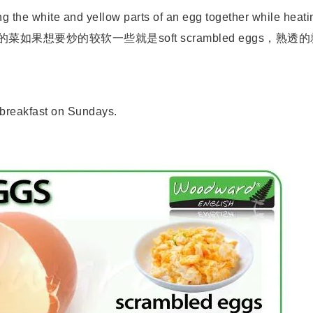
g the white and yellow parts of an egg together while heati
果想要炒的较软一些就是soft scrambled eggs，熟透
breakfast on Sundays.