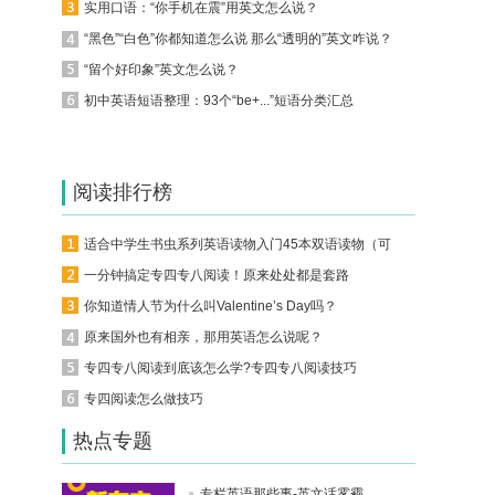
实用口语：“你手机在震”用英文怎么说？
“黑色”“白色”你都知道怎么说 那么“透明的”英文咋说？
“留个好印象”英文怎么说？
初中英语短语整理：93个“be+...”短语分类汇总
阅读排行榜
适合中学生书虫系列英语读物入门45本双语读物（可下载）
一分钟搞定专四专八阅读！原来处处都是套路
你知道情人节为什么叫Valentine’s Day吗？
原来国外也有相亲，那用英语怎么说呢？
专四专八阅读到底该怎么学?专四专八阅读技巧
专四阅读怎么做技巧
热点专题
专栏英语那些事-英文话雾霾