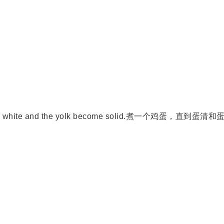
l the egg white and the yolk become solid.煮一个鸡蛋，直到蛋清