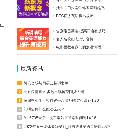
托业入门指南带你零基础起飞
BEC商务英语报名攻略
成白
告别哑巴英语 提高口语有技巧
名人名校励志演讲合辑
电影里教会我们的浪漫情话
最新资讯
腾讯音乐与网易云起诉之争
北京疫情袭来 多地出现抢菜囤货人潮
应届毕业生人数首破千万 文职类岗位高达1:30
刘畊宏凭什么能这么火？
MU5735最后一次正常陆空通话时间为14:16
2022年五一调休最新安排_旅游必备英语口语对话短句