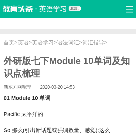
北京
首页
口语
听力
语法
写作
词汇
原创
热门推荐
首页
>
英语
>
英语学习
>
语法词汇
>
词汇指导
>
双语新闻
口译翻译
职场英语
娱乐英语
少儿英语
外研版七下Module 10单词及知
流行语
新概念
识点梳理
新东方网整理
2020-03-20 14:53
01 Module 10 单词
acific 太平洋的
o 那么(引出新话题或强调数量、感觉);这么