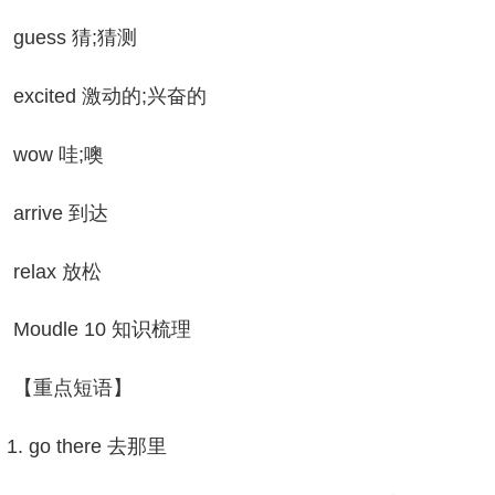
uess 猜;猜测
xcited 激动的;兴奋的
ow 哇;噢
rrive 到达
elax 放松
oudle 10 知识梳理
【重点短语】
 go there 去那里