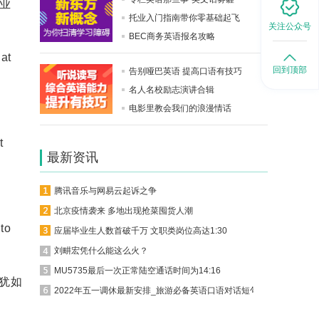
业
托业入门指南带你零基础起飞
关注公众号
BEC商务英语报名攻略
hat
回到顶部
告别哑巴英语 提高口语有技巧
名人名校励志演讲合辑
电影里教会我们的浪漫情话
t
最新资讯
腾讯音乐与网易云起诉之争
北京疫情袭来 多地出现抢菜囤货人潮
to
应届毕业生人数首破千万 文职类岗位高达1:30
刘畊宏凭什么能这么火？
MU5735最后一次正常陆空通话时间为14:16
犹如
2022年五一调休最新安排_旅游必备英语口语对话短句