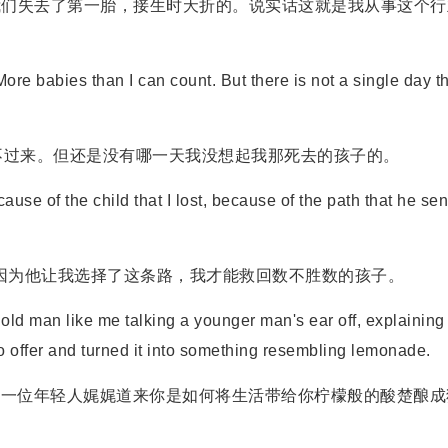
我们失去了第一胎，接生时夭折的。说实话这就是我从事这个行
e babies than I can count. But there is not a single day t
过来。但还是没有哪一天我没想起我那死去的孩子的。
se of the child that I lost, because of the path that he sen
为他让我选择了这条路，我才能救回数不胜数的孩子。
ld man like me talking a younger man's ear off, explaining 
to offer and turned it into something resembling lemonade.
向一位年轻人娓娓道来你是如何将生活带给你柠檬般的酸楚酿成