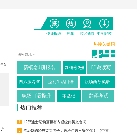
快捷报班
热销
校区查询
中学院校
热搜关键词
享到
新概念1册报名
听说读写
新概念2册
四六级考试
流利生活口语
职场商务英语
职场口语提升
翻译考试
零基础
热门推荐
12部迪士尼动画超有内涵经典英文台词
的方
超治愈的经典英文句子，送给焦虑不安的你！ （中英对照）