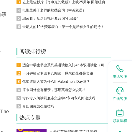
史上最佳影片《肖申克的救赎》上映25周年 回顾经典台词（中英双语）
电影里关于老师的那些台词（中英双语）
饰演
邱政政：盘点影视经典台词“七宗最”
最动人的10大荧幕表白：第一个是所有女生的期待！
儿。
阅读排行榜
适合中学生书虫系列英语读物入门45本双语读物（可下载）
一分钟搞定专四专八阅读！原来处处都是套路
电话客服
你知道情人节为什么叫Valentine’s Day吗？
原来国外也有相亲，那用英语怎么说呢？
专四专八阅读到底该怎么学?专四专八阅读技巧
在线客服
专四阅读怎么做技巧
. The
热点专题
领取课程
专栏英语那些事-英文话雾霾