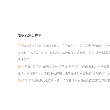
版权及免责声明
①
凡本网注明"稿件来源：新东方"的所有文字、图片和音视频稿件，
议授权不得转载、链接、转贴或以其他任何方式复制、发表。已经本网
法律责任。
②
本网未注明"稿件来源：新东方"的文/图等稿件均为转载稿，本网转
媒体、网站或个人从本网下载使用，必须保留本网注明的"稿件来源"，
③
如本网转载稿涉及版权等问题，请作者见稿后在两周内速来电与新东方网联