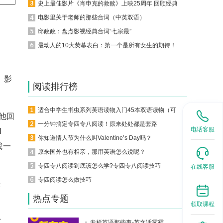
史上最佳影片《肖申克的救赎》上映25周年 回顾经典台词（中英双语）
电影里关于老师的那些台词（中英双语）
邱政政：盘点影视经典台词“七宗最”
最动人的10大荧幕表白：第一个是所有女生的期待！
。影
阅读排行榜
适合中学生书虫系列英语读物入门45本双语读物（可下载）
他回
一分钟搞定专四专八阅读！原来处处都是套路
电话客服
I
你知道情人节为什么叫Valentine’s Day吗？
问我一
原来国外也有相亲，那用英语怎么说呢？
专四专八阅读到底该怎么学?专四专八阅读技巧
在线客服
专四阅读怎么做技巧
决
热点专题
领取课程
之
专栏英语那些事-英文话雾霾