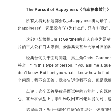
The Pursuit of Happyness《当幸福来敲门》(2006)
所有人看到标题都会以为happyness拼写错了
(happiness)”一词里没有“Y (为什么)”，只有“I 
这部电影根据Christ Gardner的真人真事为题
片的主人公在穷困潦倒、爱妻离去甚至无家可归的
经典台词关于面对问题：男主角Christ Gard
答道：“I'm this type of person, if you ask me a quest
don't know. But I bet you what: I know how to
个问题，我不会回答，我会告诉你我不会。但是我敢
点评：这个回答堪称是面试中的万能句，它既体
心。甚至在课堂上，学生难以回答出老师提问时，
拓展学习：Bet一词除“打赌”的意思外，还有“敢说，确信”的