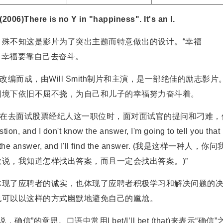
There is no Y in "happiness". It's an I.
，殊不知这是影片为了突出主题而特意做出的设计。“幸福
(我)”，幸福要靠自己去奋斗。
材改编而成，由Will Smith制片和主演，是一部绝佳的励志影片
困境下依旧不屈不挠，为自己和儿子的幸福努力奋斗着。
ner在去面试股票经纪人这一职位时，面对面试官的提问和刁难，
ion, and I don't know the answer, I'm going to tell you that 
 find the answer, and I'll find the answer. (我是这样一种人，你
说，我知道怎样找出答案，而且一定会找出答案。)”
现了应聘者的诚实，也体现了应聘者积极学习和解决问题的
也可以以这样的方式幽默地避免自己的尴尬。
意思。口语中常用I bet/I’ll bet (that)来表示“确信”