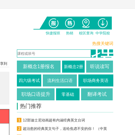
快捷报班
热销
校区查询
中学院校
热搜关键词
享到
新概念1册报名
听说读写
新概念2册
四六级考试
流利生活口语
职场商务英语
职场口语提升
翻译考试
零基础
热门推荐
12部迪士尼动画超有内涵经典英文台词
超治愈的经典英文句子，送给焦虑不安的你！ （中英对照）