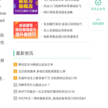
e
托业入门指南带你零基础起飞
关注公众号
BEC商务英语报名攻略
ner
ll
回到顶部
告别哑巴英语 提高口语有技巧
y
名人名校励志演讲合辑
你说
电影里教会我们的浪漫情话
你也
最新资讯
在朋
腾讯音乐与网易云起诉之争
北京疫情袭来 多地出现抢菜囤货人潮
思，
应届毕业生人数首破千万 文职类岗位高达1:30
刘畊宏凭什么能这么火？
MU5735最后一次正常陆空通话时间为14:16
2022年五一调休最新安排_旅游必备英语口语对话短句