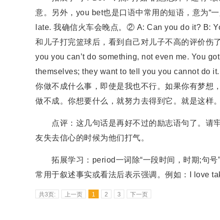
意。另外，you bet也是口语中常用的短语，意为“一定，当然”，相
late. 我确信火车会晚点。② A: Can you do it? 
和儿子打完篮球后，看到自己对儿子不高的评价伤了孩子的自尊时
you you can’t do something, not even me. You got 
themselves; they want to tell you you cannot 
你做不成什么事，即使是我也不行。如果你有梦想
做不成。你想要什么，就努力去得到它。就是这样。)
点评：这几句话是再好不过的励志语句了。请牢
友失去信心的时候为他们打气。
拓展学习：period一词除“一段时间，时期;句
常用于叙述事实或看法后表示强调。例如：I love taking
共3页:
上一页
1
2
3
下一页