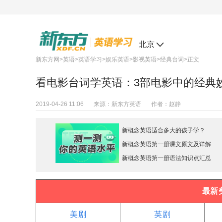
北京
新东方网
>
英语
>
英语学习
>
娱乐英语
>
影视英语
>
经典台词
>正文
看电影台词学英语：3部电影中的经典
2019-04-26 11:06
来源：
新东方英语
作者：
赵静
新概念英语适合多大的孩子学？
新概念英语第一册课文原文及详解
新概念英语第一册语法知识点汇总
最新
美剧
英剧