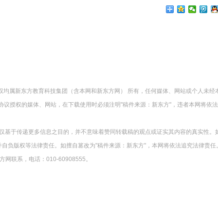
版权均属新东方教育科技集团（含本网和新东方网） 所有，任何媒体、网站或个人未经
协议授权的媒体、网站，在下载使用时必须注明"稿件来源：新东方"，违者本网将依
载仅基于传递更多信息之目的，并不意味着赞同转载稿的观点或证实其内容的真实性。
并自负版权等法律责任。如擅自篡改为"稿件来源：新东方"，本网将依法追究法律责任
系，电话：010-60908555。