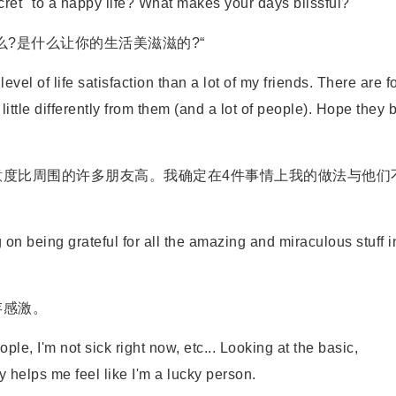
" to a happy life? What makes your days blissful?"
?是什么让你的生活美滋滋的?“
el of life satisfaction than a lot of my friends. There are f
a little differently from them (and a lot of people). Hope they 
比周围的许多朋友高。我确定在4件事情上我的做法与他们
n being grateful for all the amazing and miraculous stuff i
感激。
 I'm not sick right now, etc... Looking at the basic,
 helps me feel like I'm a lucky person.