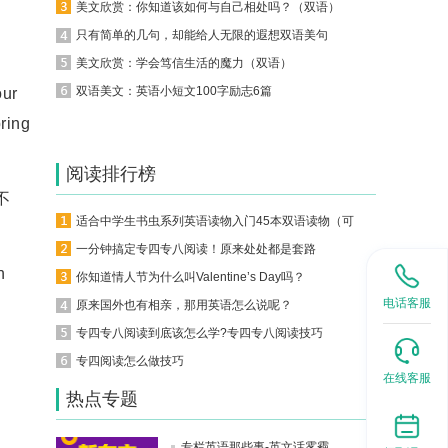
美文欣赏：你知道该如何与自己相处吗？（双语）
只有简单的几句，却能给人无限的遐想双语美句
美文欣赏：学会笃信生活的魔力（双语）
双语美文：英语小短文100字励志6篇
our
bring
阅读排行榜
不
适合中学生书虫系列英语读物入门45本双语读物（可下载）
一分钟搞定专四专八阅读！原来处处都是套路
n
你知道情人节为什么叫Valentine’s Day吗？
电话客服
原来国外也有相亲，那用英语怎么说呢？
专四专八阅读到底该怎么学?专四专八阅读技巧
专四阅读怎么做技巧
在线客服
热点专题
专栏英语那些事-英文话雾霾