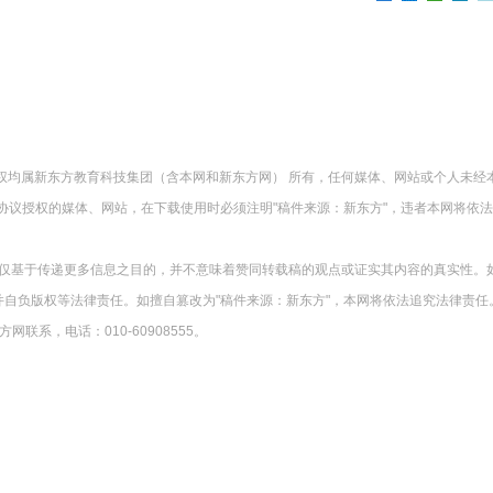
版权均属新东方教育科技集团（含本网和新东方网） 所有，任何媒体、网站或个人未经
协议授权的媒体、网站，在下载使用时必须注明"稿件来源：新东方"，违者本网将依
载仅基于传递更多信息之目的，并不意味着赞同转载稿的观点或证实其内容的真实性。
并自负版权等法律责任。如擅自篡改为"稿件来源：新东方"，本网将依法追究法律责任
系，电话：010-60908555。