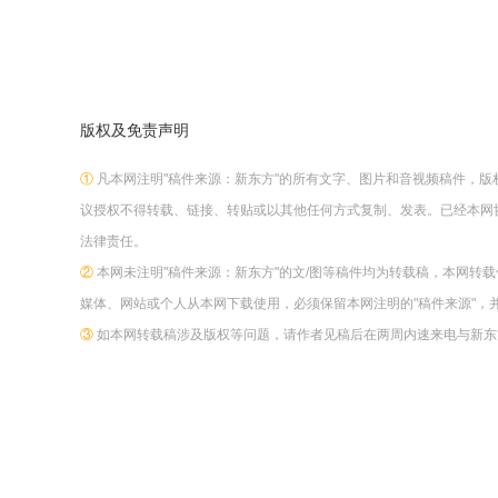
版权及免责声明
①
凡本网注明"稿件来源：新东方"的所有文字、图片和音视频稿件，
议授权不得转载、链接、转贴或以其他任何方式复制、发表。已经本网
法律责任。
②
本网未注明"稿件来源：新东方"的文/图等稿件均为转载稿，本网转
媒体、网站或个人从本网下载使用，必须保留本网注明的"稿件来源"，
③
如本网转载稿涉及版权等问题，请作者见稿后在两周内速来电与新东方网联