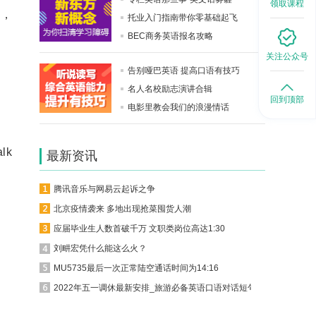
领取课程
动，
托业入门指南带你零基础起飞
BEC商务英语报名攻略
关注公众号
告别哑巴英语 提高口语有技巧
名人名校励志演讲合辑
回到顶部
电影里教会我们的浪漫情话
alk
最新资讯
腾讯音乐与网易云起诉之争
北京疫情袭来 多地出现抢菜囤货人潮
应届毕业生人数首破千万 文职类岗位高达1:30
刘畊宏凭什么能这么火？
MU5735最后一次正常陆空通话时间为14:16
2022年五一调休最新安排_旅游必备英语口语对话短句