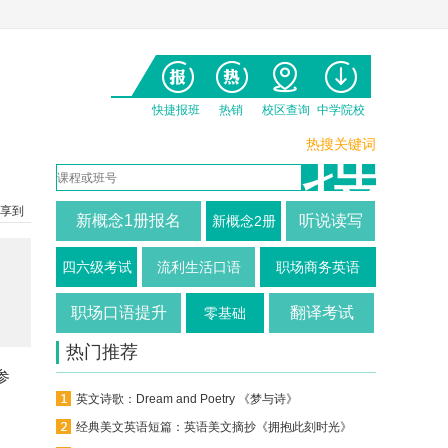
快捷报班
热销
校区查询
中学院校
热搜关键词
享到
新概念1册报名
听说读写
新概念2册
四六级考试
流利生活口语
职场商务英语
职场口语提升
翻译考试
零基础
热门推荐
参
英文诗歌：Dream and Poetry 《梦与诗》
经典美文英语短篇：英语美文摘抄《拥抱此刻时光》（中英对照）