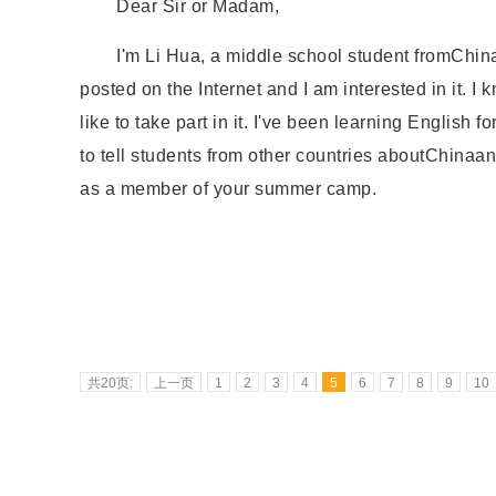
Dear Sir or Madam,
I'm Li Hua, a middle school student fromChina.
posted on the Internet and I am interested in it. I
like to take part in it. I've been learning English f
to tell students from other countries aboutChinaand
as a member of your summer camp.
共20页:
上一页
1
2
3
4
5
6
7
8
9
10