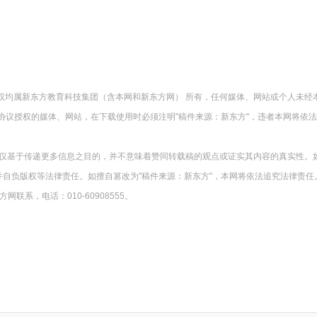
版权均属新东方教育科技集团（含本网和新东方网） 所有，任何媒体、网站或个人未经
协议授权的媒体、网站，在下载使用时必须注明"稿件来源：新东方"，违者本网将依
载仅基于传递更多信息之目的，并不意味着赞同转载稿的观点或证实其内容的真实性。
并自负版权等法律责任。如擅自篡改为"稿件来源：新东方"，本网将依法追究法律责任
系，电话：010-60908555。