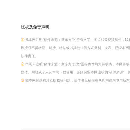
版权及免责声明
①
凡本网注明"稿件来源：新东方"的所有文字、图片和音视频稿件，
议授权不得转载、链接、转贴或以其他任何方式复制、发表。已经本网
法律责任。
②
本网未注明"稿件来源：新东方"的文/图等稿件均为转载稿，本网转
媒体、网站或个人从本网下载使用，必须保留本网注明的"稿件来源"，
③
如本网转载稿涉及版权等问题，请作者见稿后在两周内速来电与新东方网联