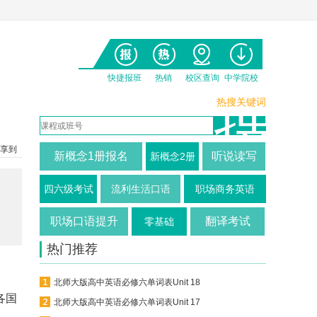
快捷报班
热销
校区查询
中学院校
热搜关键词
享到
新概念1册报名
听说读写
新概念2册
四六级考试
流利生活口语
职场商务英语
职场口语提升
翻译考试
零基础
热门推荐
北师大版高中英语必修六单词表Unit 18
各国
北师大版高中英语必修六单词表Unit 17