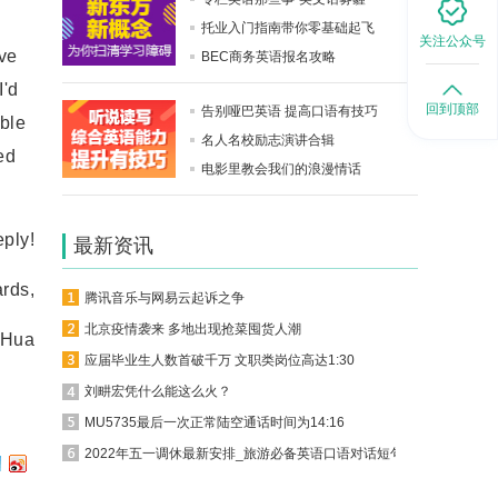
托业入门指南带你零基础起飞
关注公众号
ve
BEC商务英语报名攻略
I'd
回到顶部
告别哑巴英语 提高口语有技巧
able
名人名校励志演讲合辑
ed
电影里教会我们的浪漫情话
ply!
最新资讯
ds,
腾讯音乐与网易云起诉之争
北京疫情袭来 多地出现抢菜囤货人潮
Hua
应届毕业生人数首破千万 文职类岗位高达1:30
刘畊宏凭什么能这么火？
MU5735最后一次正常陆空通话时间为14:16
2022年五一调休最新安排_旅游必备英语口语对话短句