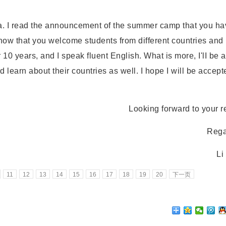
 I read the announcement of the summer camp that you ha
 know that you welcome students from different countries and 
or 10 years, and I speak fluent English. What is more, I'lI be 
 learn about their countries as well. I hope I will be accept
Looking forward to your re
Regar
Li 
11
12
13
14
15
16
17
18
19
20
下一页