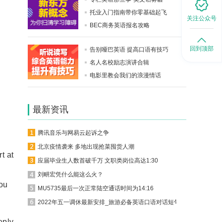
托业入门指南带你零基础起飞
关注公众号
BEC商务英语报名攻略
回到顶部
告别哑巴英语 提高口语有技巧
名人名校励志演讲合辑
电影里教会我们的浪漫情话
最新资讯
腾讯音乐与网易云起诉之争
北京疫情袭来 多地出现抢菜囤货人潮
t at
应届毕业生人数首破千万 文职类岗位高达1:30
刘畊宏凭什么能这么火？
you
MU5735最后一次正常陆空通话时间为14:16
2022年五一调休最新安排_旅游必备英语口语对话短句
ply.