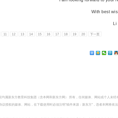
With best wis
Li 
11
12
13
14
15
16
17
18
19
20
下一页
版权均属新东方教育科技集团（含本网和新东方网） 所有，任何媒体、网站或个人未经
协议授权的媒体、网站，在下载使用时必须注明"稿件来源：新东方"，违者本网将依