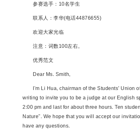
参赛选手：10名学生
联系人：李华(电话44876655)
欢迎大家光临
注意：词数100左右。
优秀范文
Dear Ms. Smith,
I'm Li Hua, chairman of the Students’ Union of Y
writing to invite you to be a judge at our English s
2:00 pm and last for about three hours. Ten studen
Nature". We hope that you will accept our invitatio
have any questions.