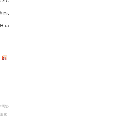
hes,
Hua
本网协
法追究