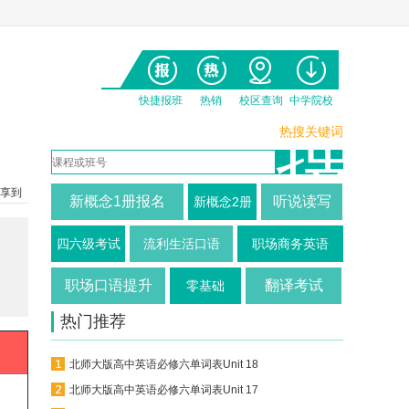
快捷报班
热销
校区查询
中学院校
热搜关键词
享到
新概念1册报名
听说读写
新概念2册
四六级考试
流利生活口语
职场商务英语
职场口语提升
翻译考试
零基础
热门推荐
北师大版高中英语必修六单词表Unit 18
北师大版高中英语必修六单词表Unit 17