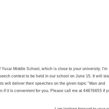
ucai Middle School, which is close to your university. I'm
peech contest to be held in our school on June 15. It will star
ts will deliver their speeches on the given topic "Man and
n if it is convenient for you. Please call me at 44876655 if 
I am looking forward to your re