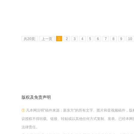
共20页:
上一页
1
2
3
4
5
6
7
8
9
10
版权及免责声明
①
凡本网注明"稿件来源：新东方"的所有文字、图片和音视频稿件，
议授权不得转载、链接、转贴或以其他任何方式复制、发表。已经本网
法律责任。