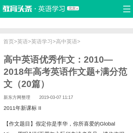
北京
首页
口语
听力
语法
写作
词汇
原创
热门推荐
首页
>
英语
>
英语学习
>
高中英语
>
双语新闻
口译翻译
职场英语
娱乐英语
少儿英语
高中英语优秀作文：2010—
流行语
新概念
2018年高考英语作文题+满分范
文（20篇）
新东方网整理
2019-03-07 11:17
011年新课标 II
作文题目】假定你是李华，你所喜爱的Global