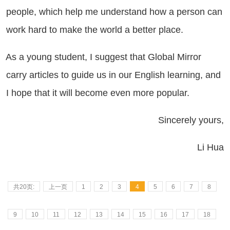
people, which help me understand how a person can
work hard to make the world a better place.
 a young student, I suggest that Global Mirror
carry articles to guide us in our English learning, and
I hope that it will become even more popular.
Sincerely yours,
Li Hua
共20页:
上一页
1
2
3
4
5
6
7
8
9
10
11
12
13
14
15
16
17
18