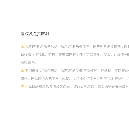
版权及免责声明
①
凡本网注明"稿件来源：新东方"的所有文字、图片和音视频稿件，
议授权不得转载、链接、转贴或以其他任何方式复制、发表。已经本网
法律责任。
②
本网未注明"稿件来源：新东方"的文/图等稿件均为转载稿，本网转
媒体、网站或个人从本网下载使用，必须保留本网注明的"稿件来源"，
③
如本网转载稿涉及版权等问题，请作者见稿后在两周内速来电与新东方网联