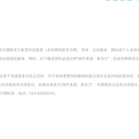
版权均属新东方教育科技集团（含本网和新东方网） 所有，任何媒体、网站或个人未经
协议授权的媒体、网站，在下载使用时必须注明"稿件来源：新东方"，违者本网将依
载仅基于传递更多信息之目的，并不意味着赞同转载稿的观点或证实其内容的真实性。
并自负版权等法律责任。如擅自篡改为"稿件来源：新东方"，本网将依法追究法律责任
系，电话：010-60908555。