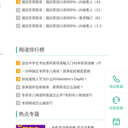
酒店常用英语：酒店英语口语900句—问候客人（41-80）
关
酒店常用英语：酒店英语口语900句—问候客人（21-40）
酒店常用英语：酒店英语口语900句—客房预订（81-137）
酒店常用英语：酒店英语口语900句—问候客人（1-20）
阅读排行榜
点。
适合中学生书虫系列英语读物入门45本双语读物（可下载）
一分钟搞定专四专八阅读！原来处处都是套路
你知道情人节为什么叫Valentine’s Day吗？
电话客服
原来国外也有相亲，那用英语怎么说呢？
专四专八阅读到底该怎么学?专四专八阅读技巧
专四阅读怎么做技巧
在线客服
热点专题
专栏英语那些事-英文话雾霾