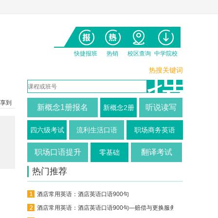
快捷报班
热销
校区查询
中学院校
热搜关键词
享到
新概念1册报名
听说读写
新概念2册
四六级考试
流利生活口语
职场商务英语
职场口语提升
翻译考试
零基础
热门推荐
酒店常用英语：酒店英语口语900句
酒店常用英语：酒店英语口语900句—赔偿与更换服务（718-747）