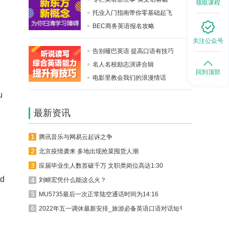
领取课程
托业入门指南带你零基础起飞
BEC商务英语报名攻略
关注公众号
告别哑巴英语 提高口语有技巧
名人名校励志演讲合辑
回到顶部
电影里教会我们的浪漫情话
u
最新资讯
腾讯音乐与网易云起诉之争
北京疫情袭来 多地出现抢菜囤货人潮
应届毕业生人数首破千万 文职类岗位高达1:30
ed
刘畊宏凭什么能这么火？
MU5735最后一次正常陆空通话时间为14:16
2022年五一调休最新安排_旅游必备英语口语对话短句