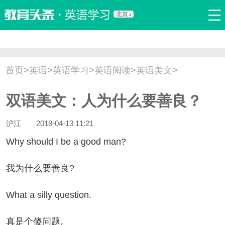
北京
首页
口语
听力
语法
写作
词汇
原创
热门推荐
首页
>
英语
>
英语学习
>
英语阅读
>
英语美文
>
双语新闻
口译翻译
职场英语
娱乐英语
少儿英语
双语美文：人为什么要善良？
流行语
新概念
沪江
2018-04-13 11:21
y should I be a good man?
为什么要善良?
at a silly question.
是个傻问题。