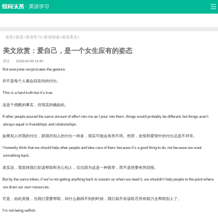
首页
口语
听力
语法
写作
词汇
原创
热门推荐
双语新闻
口译翻译
职场英语
娱乐英语
少儿英语
流行语
新概念
首页
>
英语
>
英语学习
>
英语阅读
>
英语美文
>
美文欣赏：爱自己，是一个女生应有的姿态
沪江
2018-04-09 14:40
t everyone reciprocates the gesture.
不是每个人都会回应你的付出。
s is a hard truth but it’s true.
是个残酷的事实，但现实的确如此。
other people poured the same amount of effort into me as I pour into them, things would probably be different, but things aren’t
always equal in friendships and relationships.
果别人对我的付出，跟我对别人的付出一样多，现实可能会有所不同。然而，友情和爱情中的付出总是不对等。
onestly think that we should help other people and take care of them because it’s a good thing to do, not because we want
something back.
实说，我觉得我们应该帮助和关心别人，仅仅因为这是一种善举，而不是想要有所回报。
 by the same token, if we’re not getting anything back to sustain us when we need it, we shouldn’t help people to the point where
we drain our own resources.
是，由此类推，当我们需要帮助，却什么都得不到的时候，我们就不应该耗尽所有精力去帮助别人了。
m not being selfish.