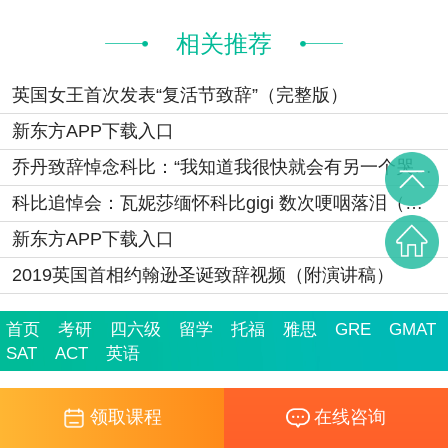
相关推荐
英国女王首次发表“复活节致辞”（完整版）
新东方APP下载入口
乔丹致辞悼念科比：“我知道我很快就会有另一个哭泣的表情包了
科比追悼会：瓦妮莎缅怀科比gigi 数次哽咽落泪（视频）
新东方APP下载入口
2019英国首相约翰逊圣诞致辞视频（附演讲稿）
首页
考研
四六级
留学
托福
雅思
GRE
GMAT
SAT
ACT
英语
领取课程
在线咨询