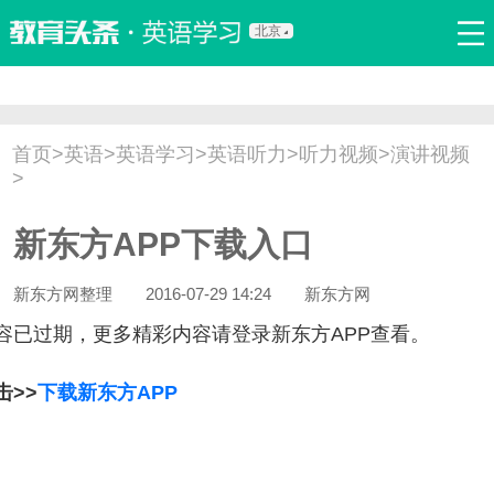
北京
首页
口语
听力
语法
写作
词汇
原创
热门推荐
首页
>
英语
>
英语学习
>
英语听力
>
听力视频
>
演讲视频
双语新闻
口译翻译
职场英语
娱乐英语
少儿英语
>
流行语
新概念
新东方APP下载入口
新东方网整理
2016-07-29 14:24
新东方网
容已过期，更多精彩内容请登录新东方APP查看。
击>>
下载新东方APP