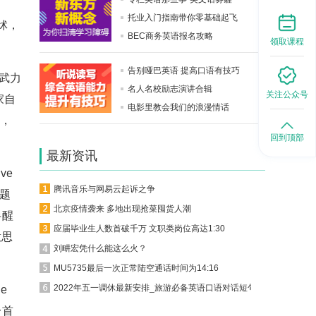
托业入门指南带你零基础起飞
怵，
BEC商务英语报名攻略
领取课程
告别哑巴英语 提高口语有技巧
e 武力
名人名校励志演讲合辑
关注公众号
家自
电影里教会我们的浪漫情话
下，
回到顶部
最新资讯
ve
腾讯音乐与网易云起诉之争
题
北京疫情袭来 多地出现抢菜囤货人潮
半醒
应届毕业生人数首破千万 文职类岗位高达1:30
意思
刘畊宏凭什么能这么火？
MU5735最后一次正常陆空通话时间为14:16
2022年五一调休最新安排_旅游必备英语口语对话短句
e
一首