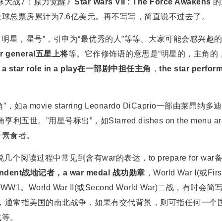
球大战7：原力觉醒》
Star Wars VII : The Force Awakens
的
全球总票房累计为7.6亿美元。再不写写，简直说不过去了。
明星，星号”，引申为“最优秀的人”等等。大家可能会感兴趣
tar general五星上将
等。它作修饰语的意思是“明星的，主角的
e a star role in a play在一部剧中担任主角
，
the star perfor
a movie starring Leonardo DiCaprio一部由莱昂纳多
利五世。”用星号标出”，如Starred dishes on the menu ar
品适合素食者。
读过程中常见到含有war的表达，to prepare for war
spondent战地记者，a war medal 战功勋章
，World War I(或Firs
W1。World War II(或Second World War)二战，有时会简
代背景的情况下，通常指美国的南北战争，如果有交代背景，则可指任何一个
战等。