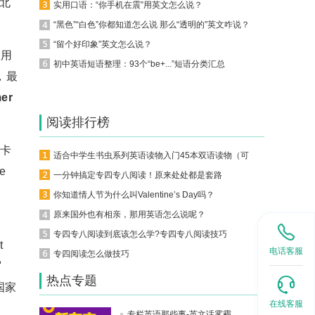
北
实用口语：“你手机在震”用英文怎么说？
“黑色”“白色”你都知道怎么说 那么“透明的”英文咋说？
“留个好印象”英文怎么说？
的用
初中英语短语整理：93个“be+...”短语分类汇总
，最
mer
阅读排行榜
迪卡
适合中学生书虫系列英语读物入门45本双语读物（可下载）
e
一分钟搞定专四专八阅读！原来处处都是套路
你知道情人节为什么叫Valentine’s Day吗？
原来国外也有相亲，那用英语怎么说呢？
备
专四专八阅读到底该怎么学?专四专八阅读技巧
t
电话客服
专四阅读怎么做技巧
写
热点专题
国家
在线客服
专栏英语那些事-英文话雾霾