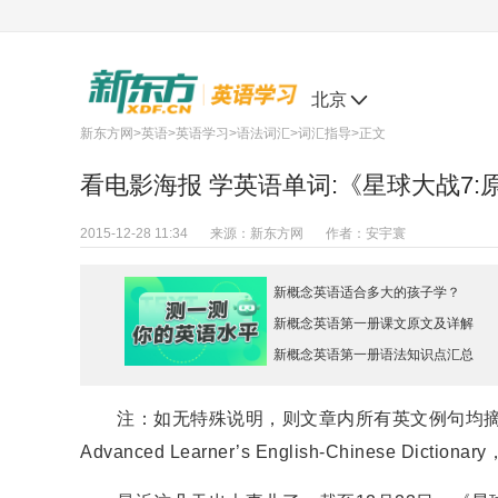
北京
新东方网
>
英语
>
英语学习
>
语法词汇
>
词汇指导
>正文
看电影海报 学英语单词:《星球大战7:
2015-12-28 11:34
来源：
新东方网
作者：
安宇寰
新概念英语适合多大的孩子学？
新概念英语第一册课文原文及详解
新概念英语第一册语法知识点汇总
注：如无特殊说明，则文章内所有英文例句均摘自《柯林
Advanced Learner’s English-Chinese Dic