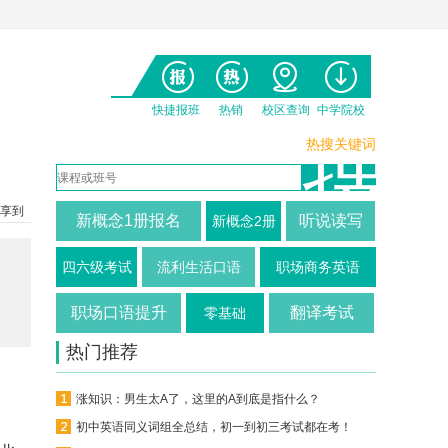
快捷报班
热销
校区查询
中学院校
热搜关键词
享到
新概念1册报名
听说读写
新概念2册
四六级考试
流利生活口语
职场商务英语
职场口语提升
翻译考试
零基础
热门推荐
涨知识：男生太A了，这里的A到底是指什么？
初中英语同义词组全总结，初一到初三考试都在考！