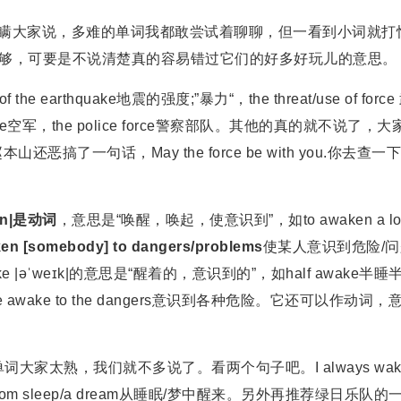
瞒大家说，多难的单词我都敢尝试着聊聊，但一看到小词就打
说篇幅不够，可要是不说清楚真的容易错过它们的好多好玩儿的意思。
of the earthquake地震的强度;”暴力“，the threat/use of forc
e空军，the police force警察部队。其他的真的就不说了，大
一句话，May the force be with you.你去查一
kən|是动词
，意思是“唤醒，唤起，使意识到”，如to awaken a lo
ken [somebody] to dangers/problems
使某人意识到危险/问
|əˈweɪk|的意思是“醒着的，意识到的”，如half awake半睡
o be awake to the dangers意识到各种危险。它还可以作动词，
词大家太熟，我们就不多说了。看两个句子吧。I always wak
ake from sleep/a dream从睡眠/梦中醒来。另外再推荐绿日乐队的