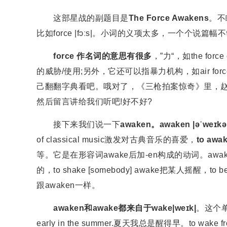
这部星战的副题目是
The Force Awakens
。不
比如force |fɔːs|。小词的义项太多，一个个
force 作名词的意思有很多
，”力“，如the force 
的威胁/使用;另外，它还可以指暴力机构，如air forc
己翻翻字典看吧。哦对了，《三枪拍案惊奇》里，赵本山还恶搞了
然后留言讲给我们听吧!好不好?
接下来我们说一下
awaken。awaken |əˈweɪ
of classical music激发对古典音乐的喜爱，
to awa
等。它是在形容词awake后加-en构成的动词。awake 
的，to shake [somebody] awake把某人摇醒，t
跟awaken一样。
awaken和awake都来自于wake|weɪk|
。这个单
early in the summer.夏天我总是醒得早。to w