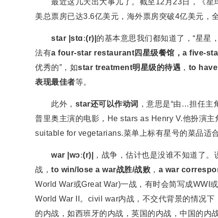
最近这几天出大事儿了。截至12月23日，《星
美总票房已达3.6亿美元，海外票房突破4亿美元，
star |stɑː(r)|
的基本意思我们都知道了，“星星，
法有
a four-star restaurant四星级餐馆，a five-s
优秀的”，如
star treatment明星级的待遇
，
to hav
表现最佳者
等。
此外，
star还可以作动词
，意思是“由…担任主角”，如
普里奥主演的电影，He stars as Henry V.他扮演主角亨
suitable for vegetarians.菜单上标有星号的菜
war |wɔː(r)|
，战争，估计也是没谁不知道了。说几个阅
战，
to win/lose a war战胜/战败
，
a war corre
World War或Great War)一战，有时会简写成WWI或W
World War II。civil war内战，不交
的内战，如西班牙的内战，英国的内战，中国的内