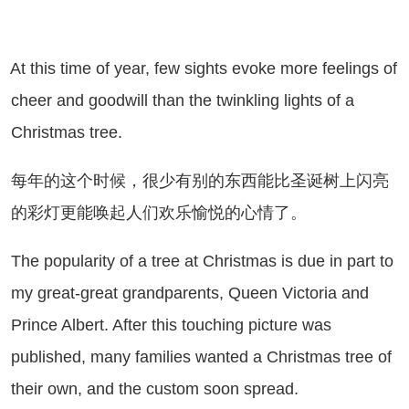
 this time of year, few sights evoke more feelings of
cheer and goodwill than the twinkling lights of a
Christmas tree.
年的这个时候，很少有别的东西能比圣诞树上闪亮
的彩灯更能唤起人们欢乐愉悦的心情了。
e popularity of a tree at Christmas is due in part to
my great-great grandparents, Queen Victoria and
Prince Albert. After this touching picture was
published, many families wanted a Christmas tree of
their own, and the custom soon spread.