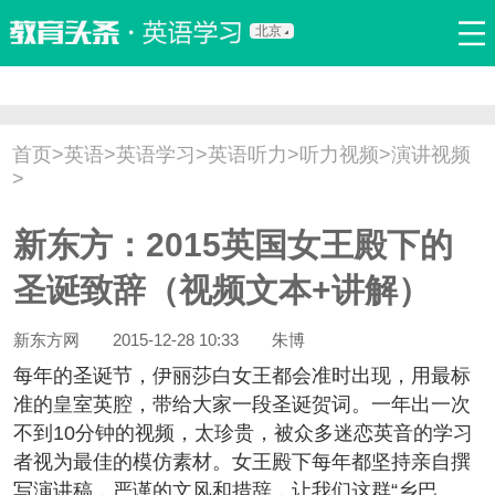
北京
首页
口语
听力
语法
写作
词汇
原创
热门推荐
首页
>
英语
>
英语学习
>
英语听力
>
听力视频
>
演讲视频
双语新闻
口译翻译
职场英语
娱乐英语
少儿英语
>
流行语
新概念
新东方：2015英国女王殿下的
圣诞致辞（视频文本+讲解）
新东方网
2015-12-28 10:33
朱博
年的圣诞节，伊丽莎白女王都会准时出现，用最标
准的皇室英腔，带给大家一段圣诞贺词。一年出一次
不到10分钟的视频，太珍贵，被众多迷恋英音的学习
者视为最佳的模仿素材。女王殿下每年都坚持亲自撰
写演讲稿，严谨的文风和措辞，让我们这群“乡巴