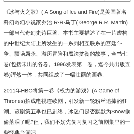
冰与火之歌》( A Song of Ice and Fire)是美国著名
科幻奇幻小说家乔治·R·R·马丁( George R.R. Martin)
一部当代奇幻史诗巨著。本书主要描述了在一片虚构
的中世纪大陆上所发生的一系列相互联系的宫廷斗
争、疆场厮杀、游历冒险和魔法抗衡的故事，全书七
卷(包括未出的各卷。1996发表第一卷，迄今共出版五
卷)浑然一体，共同组成了一幅壮丽的画卷。
011年HBO将第一卷《权力的游戏》(A Game of
Thrones)拍成电视连续剧，引发新一轮粉丝追捧的狂
潮。该剧第五季也已剧终，冰迷们是否默默为Snow偷
偷落泪了呢?但，我们不妨先复习复习之前剧集里的一
些经典台词吧。