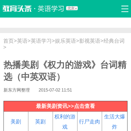
北京
首页
口语
听力
语法
写作
词汇
原创
热门推荐
首页
>
英语
>
英语学习
>
娱乐英语
>
影视英语
>
经典台词
双语新闻
口译翻译
职场英语
娱乐英语
少儿英语
>
流行语
新概念
热播美剧《权力的游戏》台词精
选（中英双语）
新东方网整理
2015-07-02 11:51
最新美剧资讯>>点击查看
权利的游
生活大爆
美剧
英剧
行尸走肉
戏
炸