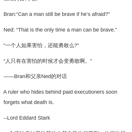
an:“Can a man still be brave if he’s afraid?”
d: “That is the only time a man can be brave.”
一个人如果害怕，还能勇敢么?”
人只有在害怕的时候才会变勇敢啊。”
—Bran和父亲Ned的对话
ruler who hides behind paid executioners soon
forgets what death is.
Lord Eddard Stark