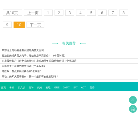
共10页:
上一页
1
2
3
4
5
6
7
8
9
10
下一页
相关推荐
12部迪士尼动画超有内涵经典英文台词
超治愈的经典英文句子，送给焦虑不安的你！ （中英对照）
史上最佳影片《肖申克的救赎》上映25周年 回顾经典台词（中英双语）
电影里关于老师的那些台词（中英双语）
邱政政：盘点影视经典台词“七宗最”
最动人的10大荧幕表白：第一个是所有女生的期待！
首页
考研
四六级
留学
托福
雅思
GRE
GMAT
SAT
ACT
英语