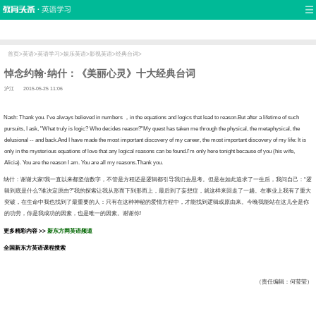
首页
口语
听力
语法
写作
词汇
原创
热门推荐
双语新闻
口译翻译
职场英语
娱乐英语
少儿英语
流行语
新概念
首页
>
英语
>
英语学习
>
娱乐英语
>
影视英语
>
经典台词
>
悼念约翰·纳什：《美丽心灵》十大经典台词
沪江
2015-05-25 11:06
h: Thank you. I've always believed in numbers ，in the equations and logics that lead to reason.But after a lifetime of such
pursuits, I ask, "What truly is logic? Who decides reason?"My quest has taken me through the physical, the metaphysical, the
delusional -- and back.And I have made the most important discovery of my career, the most important discovery of my life: It is
only in the mysterious equations of love that any logical reasons can be found.I'm only here tonight because of you (his wife,
Alicia). You are the reason I am. You are all my reasons.Thank you.
什：谢谢大家!我一直以来都坚信数字，不管是方程还是逻辑都引导我们去思考。但是在如此追求了一生后，我问自己：“逻
辑到底是什么?谁决定原由?”我的探索让我从形而下到形而上，最后到了妄想症，就这样来回走了一趟。在事业上我有了重大
突破，在生命中我也找到了最重要的人：只有在这种神秘的爱情方程中，才能找到逻辑或原由来。今晚我能站在这儿全是你
的功劳，你是我成功的因素，也是唯一的因素。谢谢你!
更多精彩内容 >>
新东方网英语频道
全国新东方
英语
课程搜索
（责任编辑：何莹莹）