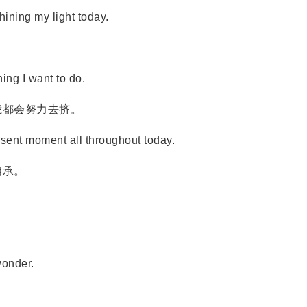
ning my light today.
ing I want to do.
都会努力去挤。
sent moment all throughout today.
相承。
onder.