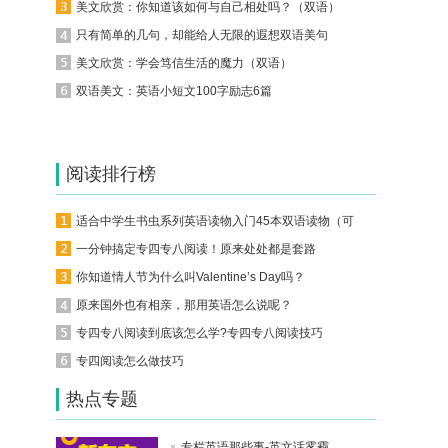
美文欣赏：你知道该如何与自己相处吗？（双语）
只有简单的几句，却能给人无限的遐想双语美句
美文欣赏：学会笃信生活的魔力（双语）
双语美文：英语小短文100字励志6篇
阅读排行榜
适合中学生书虫系列英语读物入门45本双语读物（可下载）
一分钟搞定专四专八阅读！原来处处都是套路
你知道情人节为什么叫Valentine’s Day吗？
原来国外也有相亲，那用英语怎么说呢？
专四专八阅读到底该怎么学?专四专八阅读技巧
专四阅读怎么做技巧
热点专题
专栏英语那些事-英文话雾霾