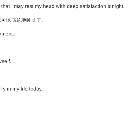
hat I may rest my head with deep satisfaction tonight.
可以满意地睡觉了。
oment.
self.
 in my life today.