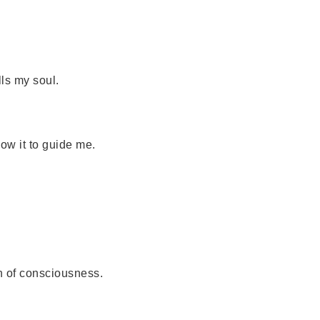
ls my soul.
ow it to guide me.
 of consciousness.