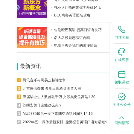
托业入门指南带你零基础起飞
BEC商务英语报名攻略
告别哑巴英语 提高口语有技巧
电话客服
名人名校励志演讲合辑
电影里教会我们的浪漫情话
在线客服
最新资讯
腾讯音乐与网易云起诉之争
领取课程
北京疫情袭来 多地出现抢菜囤货人潮
应届毕业生人数首破千万 文职类岗位高达1:30
关注公众号
刘畊宏凭什么能这么火？
MU5735最后一次正常陆空通话时间为14:16
2022年五一调休最新安排_旅游必备英语口语对话短句
回到顶部