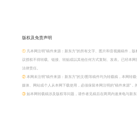
版权及免责声明
①
凡本网注明"稿件来源：新东方"的所有文字、图片和音视频稿件，
议授权不得转载、链接、转贴或以其他任何方式复制、发表。已经本网
法律责任。
②
本网未注明"稿件来源：新东方"的文/图等稿件均为转载稿，本网转
媒体、网站或个人从本网下载使用，必须保留本网注明的"稿件来源"，
③
如本网转载稿涉及版权等问题，请作者见稿后在两周内速来电与新东方网联