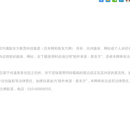
版权均属新东方教育科技集团（含本网和新东方网） 所有，任何媒体、网站或个人未经
协议授权的媒体、网站，在下载使用时必须注明"稿件来源：新东方"，违者本网将依
载仅基于传递更多信息之目的，并不意味着赞同转载稿的观点或证实其内容的真实性。
并自负版权等法律责任。如擅自篡改为"稿件来源：新东方"，本网将依法追究法律责任
系，电话：010-60908555。