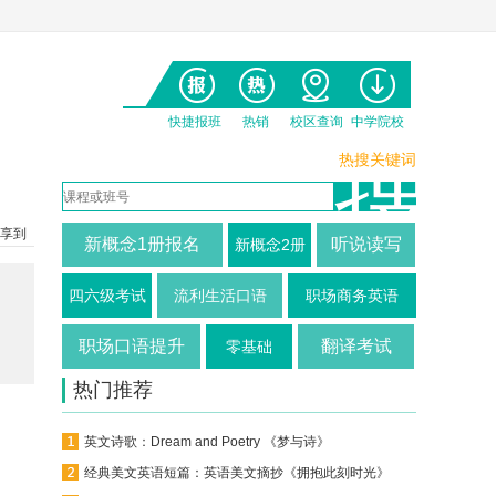
快捷报班
热销
校区查询
中学院校
热搜关键词
享到
新概念1册报名
听说读写
新概念2册
四六级考试
流利生活口语
职场商务英语
职场口语提升
翻译考试
零基础
热门推荐
英文诗歌：Dream and Poetry 《梦与诗》
经典美文英语短篇：英语美文摘抄《拥抱此刻时光》（中英对照）