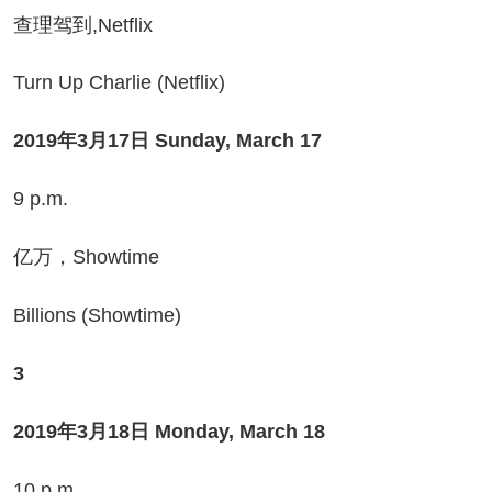
理驾到,Netflix
rn Up Charlie (Netflix)
2019年3月17日 Sunday, March 17
 p.m.
万，Showtime
llions (Showtime)
3
19年3月18日 Monday, March 18
0 p.m.