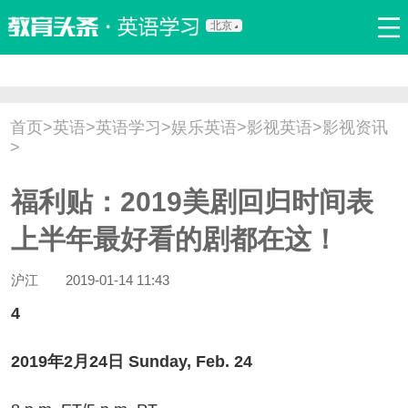
北京
首页
口语
听力
语法
写作
词汇
原创
热门推荐
首页
>
英语
>
英语学习
>
娱乐英语
>
影视英语
>
影视资讯
双语新闻
口译翻译
职场英语
娱乐英语
少儿英语
>
流行语
新概念
福利贴：2019美剧回归时间表
上半年最好看的剧都在这！
沪江
2019-01-14 11:43
4
19年2月24日 Sunday, Feb. 24