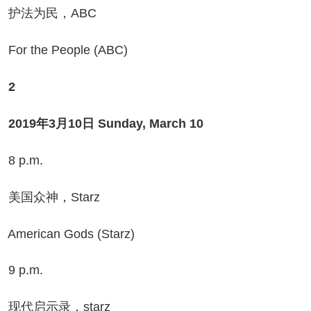
法为民，ABC
r the People (ABC)
2
19年3月10日 Sunday, March 10
 p.m.
国众神，Starz
erican Gods (Starz)
 p.m.
代启示录，starz