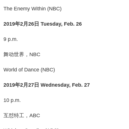
e Enemy Within (NBC)
2019年2月26日 Tuesday, Feb. 26
 p.m.
动世界，NBC
rld of Dance (NBC)
2019年2月27日 Wednesday, Feb. 27
0 p.m.
怼特工，ABC