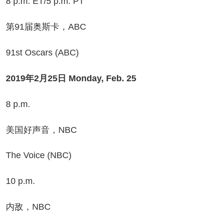
p.m. ET/5 p.m. PT
91届奥斯卡，ABC
st Oscars (ABC)
2019年2月25日 Monday, Feb. 25
 p.m.
国好声音，NBC
e Voice (NBC)
0 p.m.
敌，NBC