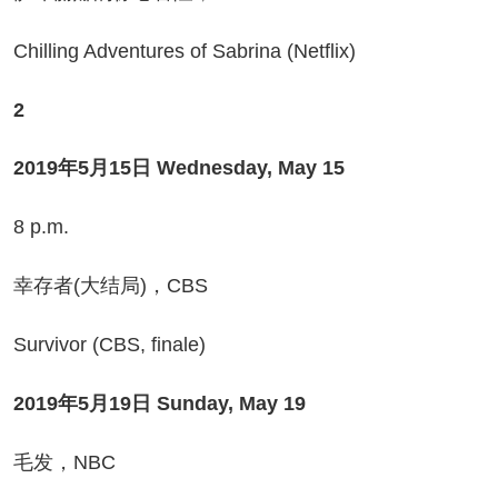
illing Adventures of Sabrina (Netflix)
2
19年5月15日 Wednesday, May 15
 p.m.
存者(大结局)，CBS
rvivor (CBS, finale)
2019年5月19日 Sunday, May 19
发，NBC