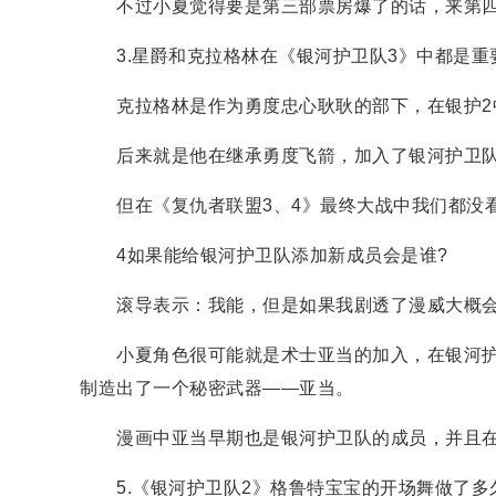
不过小夏觉得要是第三部票房爆了的话，来第四
3.星爵和克拉格林在《银河护卫队3》中都是重
克拉格林是作为勇度忠心耿耿的部下，在银护2中
后来就是他在继承勇度飞箭，加入了银河护卫
但在《复仇者联盟3、4》最终大战中我们都没看
4如果能给银河护卫队添加新成员会是谁?
滚导表示：我能，但是如果我剧透了漫威大概会
小夏角色很可能就是术士亚当的加入，在银河护卫
制造出了一个秘密武器——亚当。
漫画中亚当早期也是银河护卫队的成员，并且在
5.《银河护卫队2》格鲁特宝宝的开场舞做了多