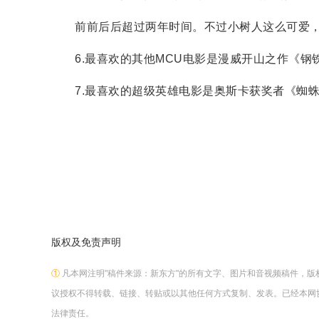
前前后后超过两年时间。不过小树人这么可爱，
6.最喜欢的其他MCU电影是漫威开山之作《钢
7.最喜欢的超级英雄电影是奥斯卡获奖者《蜘蛛
版权及免责声明
①
凡本网注明"稿件来源：新东方"的所有文字、图片和音视频稿件，
议授权不得转载、链接、转贴或以其他任何方式复制、发表。已经本网
法律责任。