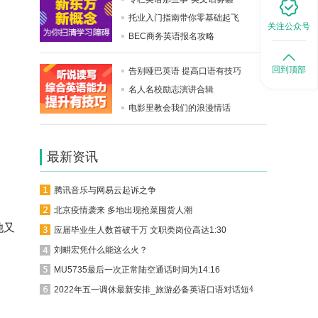
托业入门指南带你零基础起飞
关注公众号
BEC商务英语报名攻略
回到顶部
告别哑巴英语 提高口语有技巧
名人名校励志演讲合辑
电影里教会我们的浪漫情话
最新资讯
腾讯音乐与网易云起诉之争
北京疫情袭来 多地出现抢菜囤货人潮
她又
应届毕业生人数首破千万 文职类岗位高达1:30
刘畊宏凭什么能这么火？
MU5735最后一次正常陆空通话时间为14:16
2022年五一调休最新安排_旅游必备英语口语对话短句