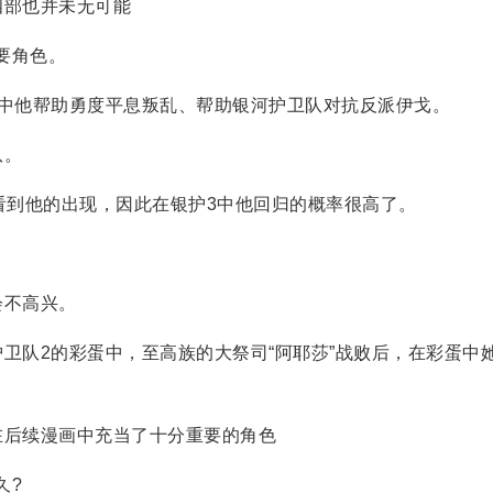
部也并未无可能
要角色。
他帮助勇度平息叛乱、帮助银河护卫队对抗反派伊戈。
队。
到他的出现，因此在银护3中他回归的概率很高了。
不高兴。
队2的彩蛋中，至高族的大祭司“阿耶莎”战败后，在彩蛋中
后续漫画中充当了十分重要的角色
久?