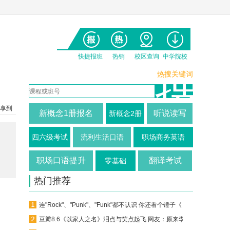
快捷报班
热销
校区查询
中学院校
热搜关键词
享到
新概念1册报名
听说读写
新概念2册
四六级考试
流利生活口语
职场商务英语
职场口语提升
翻译考试
零基础
热门推荐
连"Rock"、"Punk"、"Funk"都不认识 你还看个锤子《乐队的夏天》？
豆瓣8.6《以家人之名》泪点与笑点起飞 网友：原来李爸才是剧中顶流男神！