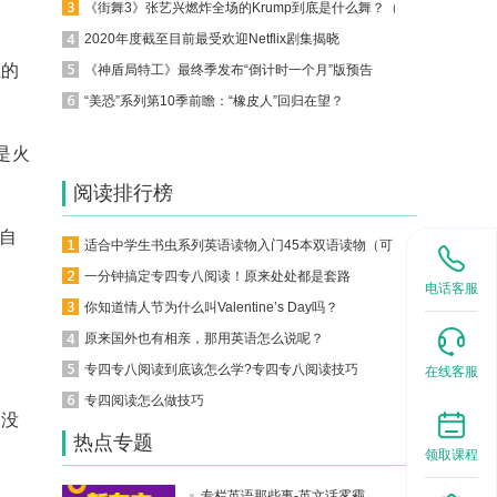
《街舞3》张艺兴燃炸全场的Krump到底是什么舞？（附各舞种英文表达）
2020年度截至目前最受欢迎Netflix剧集揭晓
生的
《神盾局特工》最终季发布“倒计时一个月”版预告
“美恐”系列第10季前瞻：“橡皮人”回归在望？
是火
阅读排行榜
自
适合中学生书虫系列英语读物入门45本双语读物（可下载）
一分钟搞定专四专八阅读！原来处处都是套路
电话客服
你知道情人节为什么叫Valentine’s Day吗？
原来国外也有相亲，那用英语怎么说呢？
专四专八阅读到底该怎么学?专四专八阅读技巧
在线客服
专四阅读怎么做技巧
是没
热点专题
领取课程
专栏英语那些事-英文话雾霾