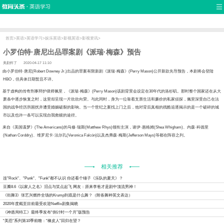
首页
口语
听力
语法
写作
词汇
原创
热门推荐
双语新闻
口译翻译
职场英语
娱乐英语
少儿英语
流行语
新概念
首页
>
英语
>
英语学习
>
娱乐英语
>
影视英语
>
影视资讯
>
小罗伯特·唐尼出品罪案剧《派瑞·梅森》预告
美剧炸了
2020-04-17 11:10
小罗伯特·唐尼(Robert Downey Jr.)出品的罪案有限新剧《派瑞·梅森》(Perry Mason)公开新款先导预告，本剧将会登陆
HBO，但具体日期暂且不详。
于虚构的传奇刑事辩护律师佩里，《派瑞·梅森》(Perry Mason)该剧背景会设定在30年代的洛杉矶。那时整个国家还在从大
萧条中逐步恢复之时，这里却呈现一片欣欣向荣。与此同时，身为一位靠着支票生活和廉价的私家侦探，佩里深受自己在法
国的战争经历所困扰并遭受婚姻破裂的影响。当一个世纪之案找上门之后，他对背后真相的残酷追逐揭示的是一个破碎的城
市以及也许一条可以实现自我救赎的途径。
自《美国谍梦》(The Americans)的马修·瑞斯(Matthew Rhys)领衔主演，谢伊·惠格姆(Shea Whigham)、内森·科德里
(Nathan Corddry)、维罗尼卡·法尔孔(Veronica Falcón)以及杰弗森·梅斯(Jefferson Mays)等都在阵容之列。
相关推荐
连"Rock"、"Punk"、"Funk"都不认识 你还看个锤子《乐队的夏天》？
豆瓣8.6《以家人之名》泪点与笑点起飞 网友：原来李爸才是剧中顶流男神！
《街舞3》张艺兴燃炸全场的Krump到底是什么舞？（附各舞种英文表达）
2020年度截至目前最受欢迎Netflix剧集揭晓
《神盾局特工》最终季发布“倒计时一个月”版预告
“美恐”系列第10季前瞻：“橡皮人”回归在望？