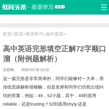
北京
首页
口语
听力
语法
写作
词汇
原创
热门推荐
首页
>
英语
>
英语学习
>
高中英语
>
双语新闻
口译翻译
职场英语
娱乐英语
少儿英语
高中英语完形填空正解72字顺口
流行语
新概念
溜（附例题解析）
互联网
2020-03-30 12:10
一篇完形是非常简单的，同学们能够对一大串，用
传统思路解析很顺畅，但是老师和同学们仍然出现纠
结的答案，例如：49，52小题，其中，49到底用
reliable，还是trusting？52到底用shyly,还是