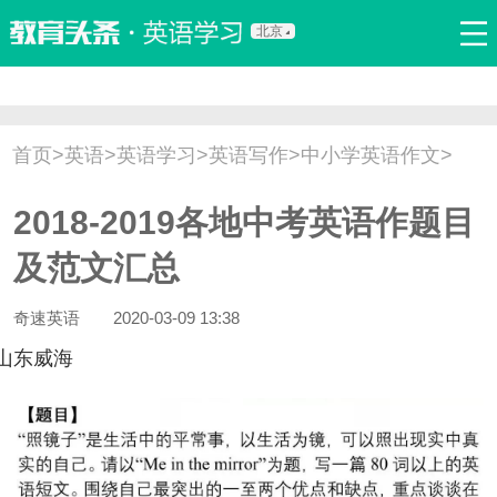
北京
首页
口语
听力
语法
写作
词汇
原创
热门推荐
首页
>
英语
>
英语学习
>
英语写作
>
中小学英语作文
>
双语新闻
口译翻译
职场英语
娱乐英语
少儿英语
2018-2019各地中考英语作题目
流行语
新概念
及范文汇总
奇速英语
2020-03-09 13:38
东威海