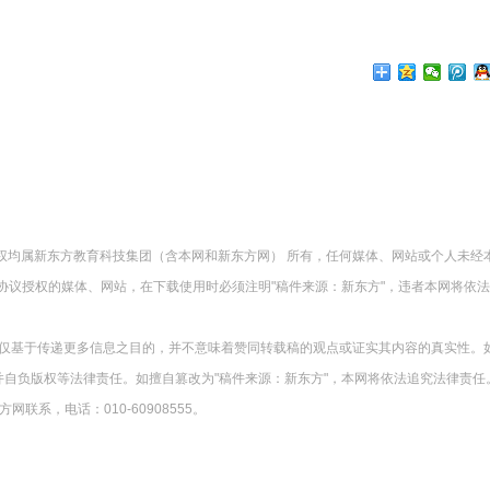
版权均属新东方教育科技集团（含本网和新东方网） 所有，任何媒体、网站或个人未经
协议授权的媒体、网站，在下载使用时必须注明"稿件来源：新东方"，违者本网将依
载仅基于传递更多信息之目的，并不意味着赞同转载稿的观点或证实其内容的真实性。
并自负版权等法律责任。如擅自篡改为"稿件来源：新东方"，本网将依法追究法律责任
系，电话：010-60908555。