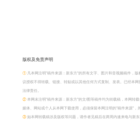
版权及免责声明
①
凡本网注明"稿件来源：新东方"的所有文字、图片和音视频稿件，
议授权不得转载、链接、转贴或以其他任何方式复制、发表。已经本网
法律责任。
②
本网未注明"稿件来源：新东方"的文/图等稿件均为转载稿，本网转
媒体、网站或个人从本网下载使用，必须保留本网注明的"稿件来源"，
③
如本网转载稿涉及版权等问题，请作者见稿后在两周内速来电与新东方网联