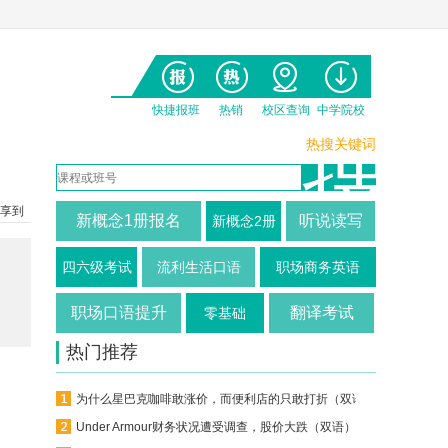
快捷报班
热销
校区查询
中学院校
热搜关键词
享到
新概念1册报名
听说读写
新概念2册
四六级考试
流利生活口语
职场商务英语
职场口语提升
翻译考试
零基础
热门推荐
为什么星巴克咖啡敢涨价，而便利店的只敢打折（双语）
Under Armour财务状况遭受调查，股价大跌（双语）