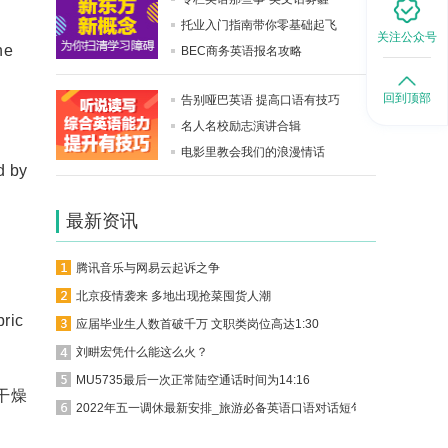
托业入门指南带你零基础起飞
关注公众号
he
BEC商务英语报名攻略
回到顶部
告别哑巴英语 提高口语有技巧
名人名校励志演讲合辑
电影里教会我们的浪漫情话
d by
最新资讯
。
腾讯音乐与网易云起诉之争
北京疫情袭来 多地出现抢菜囤货人潮
bric
应届毕业生人数首破千万 文职类岗位高达1:30
刘畊宏凭什么能这么火？
MU5735最后一次正常陆空通话时间为14:16
干燥
2022年五一调休最新安排_旅游必备英语口语对话短句