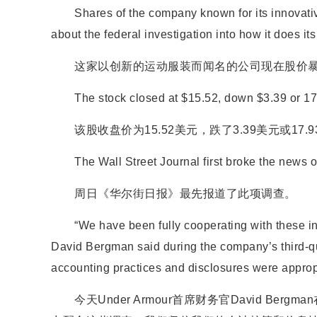
Shares of the company known for its innovative
about the federal investigation into how it does it
这家以创新的运动服装而闻名的公司现在股价暴
The stock closed at $15.52, down $3.39 or 17
该股收盘价为15.52美元，跌了3.39美元或17.9
The Wall Street Journal first broke the news o
周日《华尔街日报》最先报道了此项调查。
“We have been fully cooperating with these inqu
David Bergman said during the company’s third-qua
accounting practices and disclosures were approp
今天Under Armour首席财务官David Be