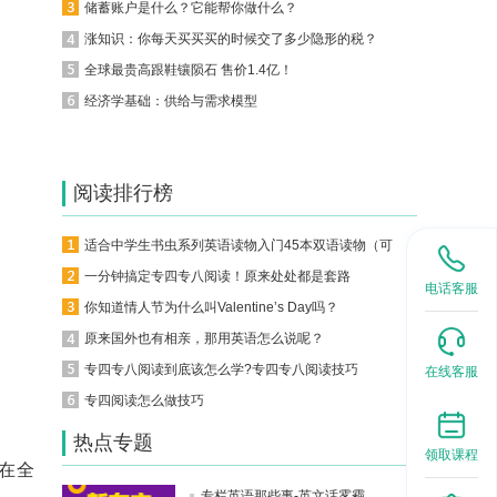
储蓄账户是什么？它能帮你做什么？
涨知识：你每天买买买的时候交了多少隐形的税？
全球最贵高跟鞋镶陨石 售价1.4亿！
经济学基础：供给与需求模型
阅读排行榜
适合中学生书虫系列英语读物入门45本双语读物（可下载）
一分钟搞定专四专八阅读！原来处处都是套路
电话客服
你知道情人节为什么叫Valentine’s Day吗？
原来国外也有相亲，那用英语怎么说呢？
专四专八阅读到底该怎么学?专四专八阅读技巧
在线客服
专四阅读怎么做技巧
热点专题
领取课程
直在全
专栏英语那些事-英文话雾霾