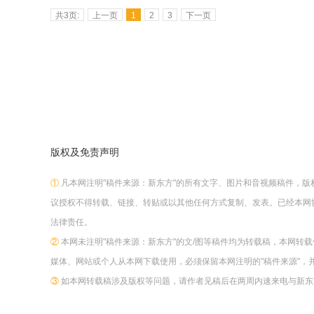
共3页:
上一页
1
2
3
下一页
版权及免责声明
①
凡本网注明"稿件来源：新东方"的所有文字、图片和音视频稿件，
议授权不得转载、链接、转贴或以其他任何方式复制、发表。已经本网
法律责任。
②
本网未注明"稿件来源：新东方"的文/图等稿件均为转载稿，本网转
媒体、网站或个人从本网下载使用，必须保留本网注明的"稿件来源"，
③
如本网转载稿涉及版权等问题，请作者见稿后在两周内速来电与新东方网联