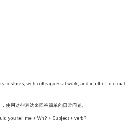
n stores, with colleagues at work, and in other informal
，使用这些表达来回答简单的日常问题。
d you tell me + Wh? + Subject + verb?