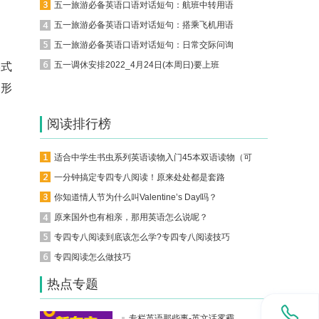
五一旅游必备英语口语对话短句：航班中转用语
五一旅游必备英语口语对话短句：搭乘飞机用语
五一旅游必备英语口语对话短句：日常交际问询
五一调休安排2022_4月24日(本周日)要上班
形式
的形
阅读排行榜
适合中学生书虫系列英语读物入门45本双语读物（可下载）
一分钟搞定专四专八阅读！原来处处都是套路
你知道情人节为什么叫Valentine’s Day吗？
原来国外也有相亲，那用英语怎么说呢？
专四专八阅读到底该怎么学?专四专八阅读技巧
专四阅读怎么做技巧
热点专题
专栏英语那些事-英文话雾霾