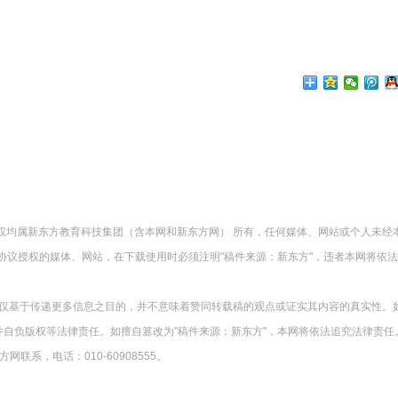
版权均属新东方教育科技集团（含本网和新东方网） 所有，任何媒体、网站或个人未经
协议授权的媒体、网站，在下载使用时必须注明"稿件来源：新东方"，违者本网将依
载仅基于传递更多信息之目的，并不意味着赞同转载稿的观点或证实其内容的真实性。
并自负版权等法律责任。如擅自篡改为"稿件来源：新东方"，本网将依法追究法律责任
系，电话：010-60908555。