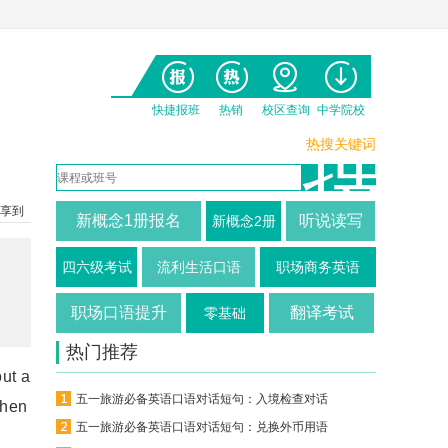
快捷报班
热销
校区查询
中学院校
热搜关键词
享到
新概念1册报名
听说读写
新概念2册
四六级考试
流利生活口语
职场商务英语
职场口语提升
翻译考试
零基础
热门推荐
ut a
五一旅游必备英语口语对话短句：入境检查对话
when
五一旅游必备英语口语对话短句：兑换外币用语