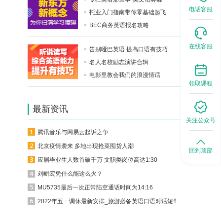
电话客服
托业入门指南带你零基础起飞
BEC商务英语报名攻略
在线客服
告别哑巴英语 提高口语有技巧
名人名校励志演讲合辑
电影里教会我们的浪漫情话
领取课程
最新资讯
关注公众号
腾讯音乐与网易云起诉之争
北京疫情袭来 多地出现抢菜囤货人潮
回到顶部
应届毕业生人数首破千万 文职类岗位高达1:30
刘畊宏凭什么能这么火？
MU5735最后一次正常陆空通话时间为14:16
2022年五一调休最新安排_旅游必备英语口语对话短句