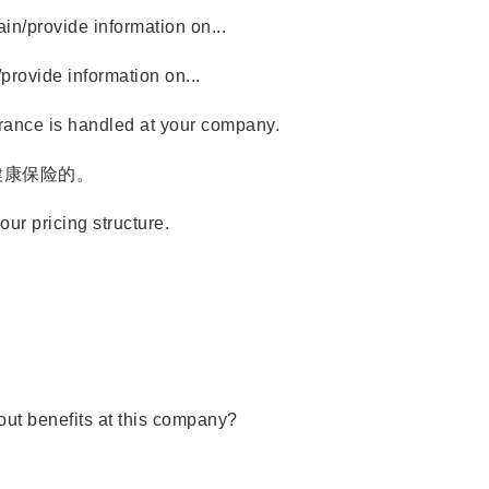
n/provide information on...
ovide information on...
ance is handled at your company.
康保险的。
r pricing structure.
。
ut benefits at this company?