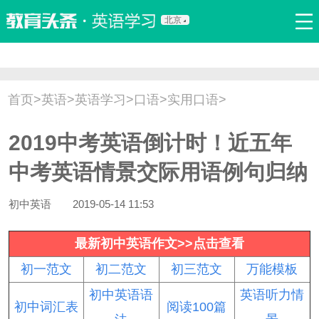
北京
首页
口语
听力
语法
写作
词汇
原创
热门推荐
首页
>
英语
>
英语学习
>
口语
>
实用口语
>
双语新闻
口译翻译
职场英语
娱乐英语
少儿英语
2019中考英语倒计时！近五年
流行语
新概念
中考英语情景交际用语例句归纳
初中英语
2019-05-14 11:53
最新初中英语作文>>点击查看
初一范文
初二范文
初三范文
万能模板
初中英语语
英语听力情
初中词汇表
阅读100篇