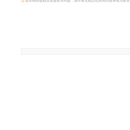
③
如本网转载稿涉及版权等问题，请作者见稿后在两周内速来电与新东方网联