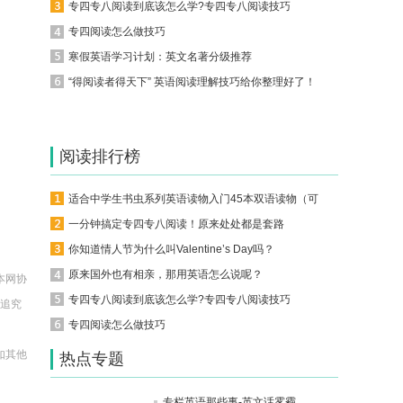
专四专八阅读到底该怎么学?专四专八阅读技巧
专四阅读怎么做技巧
寒假英语学习计划：英文名著分级推荐
“得阅读者得天下” 英语阅读理解技巧给你整理好了！
阅读排行榜
适合中学生书虫系列英语读物入门45本双语读物（可下载）
一分钟搞定专四专八阅读！原来处处都是套路
你知道情人节为什么叫Valentine’s Day吗？
原来国外也有相亲，那用英语怎么说呢？
本网协
专四专八阅读到底该怎么学?专四专八阅读技巧
法追究
专四阅读怎么做技巧
如其他
热点专题
。
专栏英语那些事-英文话雾霾