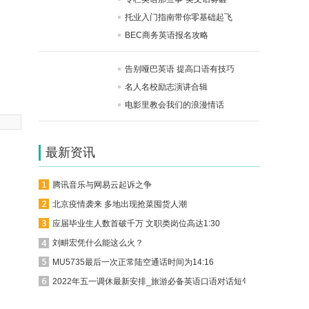
托业入门指南带你零基础起飞
BEC商务英语报名攻略
告别哑巴英语 提高口语有技巧
名人名校励志演讲合辑
电影里教会我们的浪漫情话
最新资讯
腾讯音乐与网易云起诉之争
北京疫情袭来 多地出现抢菜囤货人潮
应届毕业生人数首破千万 文职类岗位高达1:30
刘畊宏凭什么能这么火？
MU5735最后一次正常陆空通话时间为14:16
2022年五一调休最新安排_旅游必备英语口语对话短句