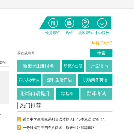
快捷报班
热销
校区查询
中学院校
热搜关键词
享到
新概念1册报名
听说读写
新概念2册
四六级考试
流利生活口语
职场商务英语
职场口语提升
翻译考试
零基础
热门推荐
。
适合中学生书虫系列英语读物入门45本双语读物（可下载）
一分钟搞定专四专八阅读！原来处处都是套路