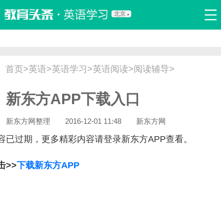
北京
首页
口语
听力
语法
写作
词汇
原创
热门推荐
首页
>
英语
>
英语学习
>
英语阅读
>
阅读辅导
>
双语新闻
口译翻译
职场英语
娱乐英语
少儿英语
新东方APP下载入口
流行语
新概念
新东方网整理
2016-12-01 11:48
新东方网
容已过期，更多精彩内容请登录新东方APP查看。
击>>
下载新东方APP