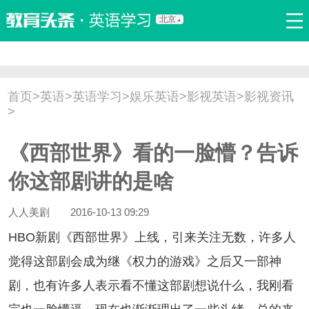
北京
首页
口语
听力
语法
写作
词汇
原创
热门推荐
首页
>
英语
>
英语学习
>
娱乐英语
>
影视英语
>
影视资讯
双语新闻
口译翻译
职场英语
娱乐英语
少儿英语
>
流行语
新概念
《西部世界》看的一脸懵？告诉
你这部剧讲的是啥
人人美剧
2016-10-13 09:29
BO新剧《西部世界》上线，引来关注无数，许多人
觉得这部剧会成为继《权力的游戏》之后又一部神
剧，也有许多人表示看不懂这部剧想说什么，我刚看