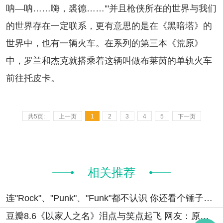
呐—呐……嗨，裘德……'"并且枪侠所在的世界与我们
的世界存在一定联系，更有意思的是在《黑暗塔》的
世界中，也有一辆火车。在系列的第三本《荒原》
中，罗兰和杰克就搭乘着这辆叫做布莱茵的单轨火车
前往托皮卡。
共5页:
上一页
1
2
3
4
5
下一页
相关推荐
连"Rock"、"Punk"、"Funk"都不认识 你还看个锤子《乐队的夏天》？
豆瓣8.6《以家人之名》泪点与笑点起飞 网友：原来李爸才是剧中顶流男神！