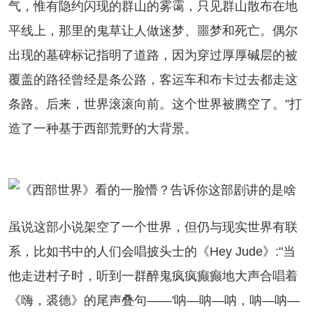
气，惟有隐约闪现的群山的雾霭，只见群山散布在地
平线上，那里的鬼草让人做迷梦、噩梦和死亡。偶尔
出现的墓碑标记指明了道路，因为穿过厚厚碱层的被
覆盖的路径曾经是条公路，客运车和布卡过去都走这
条路。后来，世界滚滚向前。这个世界被腾空了。”打
造了一种基于西部荒野的大背景。
说这部小说架空了一个世界，但仍与现实世界有联
系，比如书中的人们会唱披头士的《Hey Jude》:"当
他走进村子时，听到一群醉鬼疯疯癫癫地大声合唱着
《嗨，裘德》的尾声叠句——'呐—呐—呐，呐—呐—