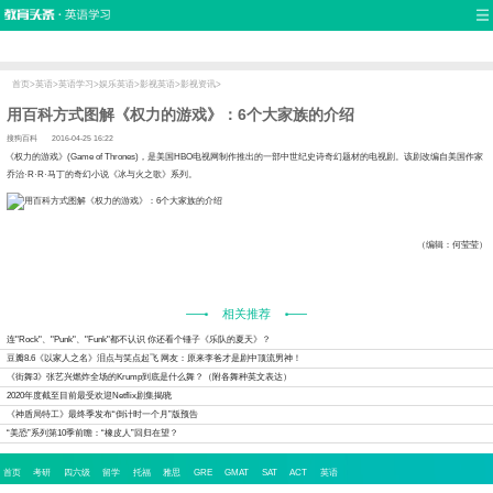
首页
口语
听力
语法
写作
词汇
原创
热门推荐
双语新闻
口译翻译
职场英语
娱乐英语
少儿英语
流行语
新概念
首页
>
英语
>
英语学习
>
娱乐英语
>
影视英语
>
影视资讯
>
用百科方式图解《权力的游戏》：6个大家族的介绍
搜狗百科
2016-04-25 16:22
权力的游戏》(Game of Thrones)，是美国HBO电视网制作推出的一部中世纪史诗奇幻题材的电视剧。该剧改编自美国作家
乔治·R·R·马丁的奇幻小说《冰与火之歌》系列。
（编辑：何莹莹）
相关推荐
连"Rock"、"Punk"、"Funk"都不认识 你还看个锤子《乐队的夏天》？
豆瓣8.6《以家人之名》泪点与笑点起飞 网友：原来李爸才是剧中顶流男神！
《街舞3》张艺兴燃炸全场的Krump到底是什么舞？（附各舞种英文表达）
2020年度截至目前最受欢迎Netflix剧集揭晓
《神盾局特工》最终季发布“倒计时一个月”版预告
“美恐”系列第10季前瞻：“橡皮人”回归在望？
首页
考研
四六级
留学
托福
雅思
GRE
GMAT
SAT
ACT
英语