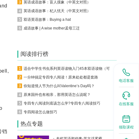
英语成语故事：盲人摸象（中英文对照）
and
英语成语故事：杞人忧天（中英文对照）
双语英语故事：Buying a hat
成语故事 | A wise mother孟母三迁
阅读排行榜
适合中学生书虫系列英语读物入门45本双语读物（可下载）
ell,
一分钟搞定专四专八阅读！原来处处都是套路
电话客服
你知道情人节为什么叫Valentine’s Day吗？
原来国外也有相亲，那用英语怎么说呢？
专四专八阅读到底该怎么学?专四专八阅读技巧
在线客服
o
专四阅读怎么做技巧
热点专题
领取课程
铃铛
专栏英语那些事-英文话雾霾