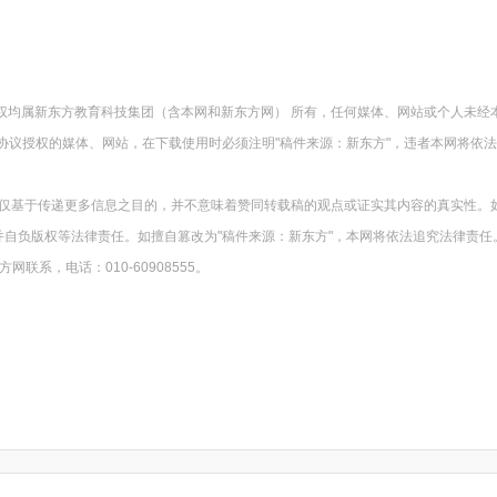
版权均属新东方教育科技集团（含本网和新东方网） 所有，任何媒体、网站或个人未经
协议授权的媒体、网站，在下载使用时必须注明"稿件来源：新东方"，违者本网将依
载仅基于传递更多信息之目的，并不意味着赞同转载稿的观点或证实其内容的真实性。
并自负版权等法律责任。如擅自篡改为"稿件来源：新东方"，本网将依法追究法律责任
系，电话：010-60908555。