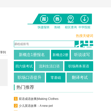
快捷报班
热销
校区查询
中学院校
热搜关键词
享到
新概念1册报名
听说读写
新概念2册
四六级考试
流利生活口语
职场商务英语
职场口语提升
翻译考试
零基础
热门推荐
双语成语故事|Making Clothes
少儿英语故事：A new pet