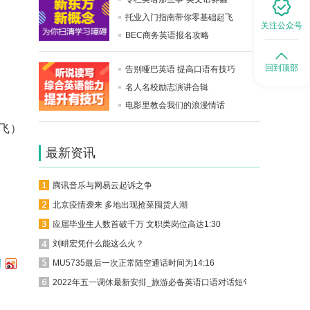
托业入门指南带你零基础起飞
关注公众号
BEC商务英语报名攻略
回到顶部
告别哑巴英语 提高口语有技巧
名人名校励志演讲合辑
电影里教会我们的浪漫情话
飞）
最新资讯
腾讯音乐与网易云起诉之争
北京疫情袭来 多地出现抢菜囤货人潮
应届毕业生人数首破千万 文职类岗位高达1:30
刘畊宏凭什么能这么火？
MU5735最后一次正常陆空通话时间为14:16
2022年五一调休最新安排_旅游必备英语口语对话短句