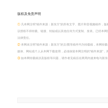
版权及免责声明
①
凡本网注明"稿件来源：新东方"的所有文字、图片和音视频稿件，
议授权不得转载、链接、转贴或以其他任何方式复制、发表。已经本网
法律责任。
②
本网未注明"稿件来源：新东方"的文/图等稿件均为转载稿，本网转
媒体、网站或个人从本网下载使用，必须保留本网注明的"稿件来源"，
③
如本网转载稿涉及版权等问题，请作者见稿后在两周内速来电与新东方网联