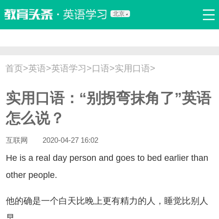
北京
首页
口语
听力
语法
写作
词汇
原创
热门推荐
首页
>
英语
>
英语学习
>
口语
>
实用口语
>
双语新闻
口译翻译
职场英语
娱乐英语
少儿英语
实用口语：“别拐弯抹角了”英语
流行语
新概念
怎么说？
互联网
2020-04-27 16:02
 is a real day person and goes to bed earlier than
other people.
的确是一个白天比晚上更有精力的人，睡觉比别人
早。