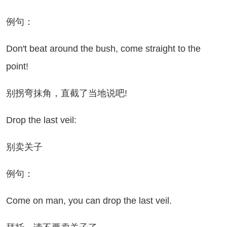
例句：
n't beat around the bush, come straight to the
point!
拐弯抹角，直截了当地说吧!
op the last veil:
别卖关子
例句：
me on man, you can drop the last veil.