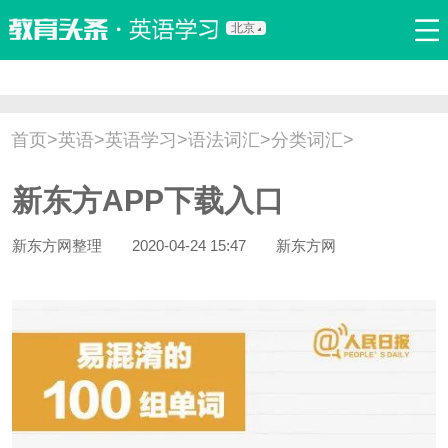
北京
首页
口语
听力
语法
写作
词汇
原创
热门推荐
首页
>
英语
>
英语学习
>
语法词汇
>
分类词汇
>
双语新闻
口译翻译
职场英语
娱乐英语
少儿英语
新东方APP下载入口
流行语
新概念
新东方网整理
2020-04-24 15:47
新东方网